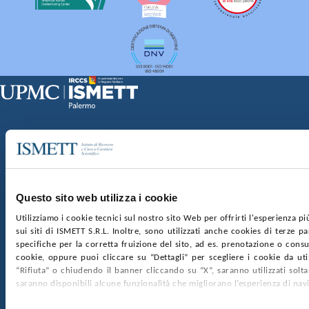
Sede Clinica:
Via E. Tricomi 5 90127 Palermo
Sede Sociale:
Via Discesa dei Giudici 4 90133 Palermo
Capitale sociale:
€2.000.000, interamente versato
Ufficio Registro delle imprese di Palermo
Questo sito web utilizza i cookie
nr. REA PA-201818 P.I. 04544550827
Utilizziamo i cookie tecnici sul nostro sito Web per offrirti l'esperienza p
sui siti di ISMETT S.R.L. Inoltre, sono utilizzati anche cookies di terze p
SOCIETÀ TRASPARENTE
WHISTLEBLOWING
specifiche per la corretta fruizione del sito, ad es. prenotazione o consul
GARE E CONTRATTI
PRIVACY
COOKIE POLICY
cookie, oppure puoi cliccare su “Dettagli” per scegliere i cookie da uti
SOSTIENICI
MAPPA DEL SITO
ACCESSIBILITÀ
“Rifiuta” o chiudendo il banner cliccando su “X”, saranno utilizzati sol
CONTATTI
saranno disponibili alcune funzionalità che migliorano l’esperienza di nav
SEGUICI SU