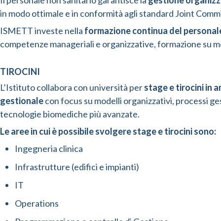
Il personale non sanitario garantisce la
gestione organizza
in modo ottimale e in conformità agli standard Joint Commi
ISMETT investe nella
formazione continua del personale
competenze manageriali e organizzative, formazione su mod
TIROCINI
L’Istituto collabora con università per
stage e tirocini in
gestionale
con focus su modelli organizzativi, processi gest
tecnologie biomediche più avanzate.
Le aree in cui è possibile svolgere stage e tirocini sono:
Ingegneria clinica
Infrastrutture (edifici e impianti)
IT
Operations