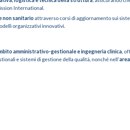
tiva, logistica e tecnica della struttura
, assicurando che
ssion International.
 non sanitario
attraverso corsi di aggiornamento sui sistem
elli organizzativi innovativi.
 ambito amministrativo-gestionale e ingegneria clinica
, o
ionali e sistemi di gestione della qualità, nonché nell’
area