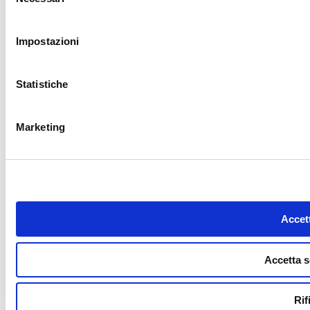
del
consenso
Impostazioni
Statistiche
Marketing
Accett
Accetta s
Rif