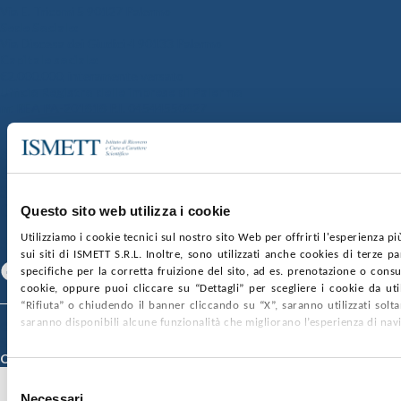
Via E. Tricomi 5 90127 Palermo
Sede Sociale:
Via Discesa dei Giudici 4 90133 Palermo
Capitale sociale:
€2.000.000, interamente versato
Ufficio Registro delle imprese di Palermo
nr. REA PA-201818 P.I. 04544550827
SOCIETÀ TRASPARENTE
WHISTLEBLOWING
GARE E CONTRATTI
PRIVACY
COOKIE POLICY
SOSTIENICI
MAPPA DEL SITO
ACCESSIBILITÀ
CONTATTI
Questo sito web utilizza i cookie
Utilizziamo i cookie tecnici sul nostro sito Web per offrirti l'esperienza p
SEGUICI SU
sui siti di ISMETT S.R.L. Inoltre, sono utilizzati anche cookies di terze p
Facebook
Linkedin
Youtube
specifiche per la corretta fruizione del sito, ad es. prenotazione o consul
cookie, oppure puoi cliccare su “Dettagli” per scegliere i cookie da uti
“Rifiuta” o chiudendo il banner cliccando su “X”, saranno utilizzati sol
saranno disponibili alcune funzionalità che migliorano l’esperienza di nav
© 2026 ISMETT (Istituto Mediterraneo per i Trapianti e Terapie ad Alta
Specializzazione)
Credits
Selezione
Necessari