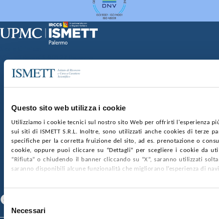
Sede Clinica:
Via E. Tricomi 5 90127 Palermo
Sede Sociale:
Via Discesa dei Giudici 4 90133 Palermo
Capitale sociale:
€2.000.000, interamente versato
Ufficio Registro delle imprese di Palermo
Questo sito web utilizza i cookie
nr. REA PA-201818 P.I. 04544550827
Utilizziamo i cookie tecnici sul nostro sito Web per offrirti l'esperienza p
sui siti di ISMETT S.R.L. Inoltre, sono utilizzati anche cookies di terze p
SOCIETÀ TRASPARENTE
WHISTLEBLOWING
specifiche per la corretta fruizione del sito, ad es. prenotazione o consul
GARE E CONTRATTI
PRIVACY
COOKIE POLICY
cookie, oppure puoi cliccare su “Dettagli” per scegliere i cookie da uti
SOSTIENICI
MAPPA DEL SITO
ACCESSIBILITÀ
“Rifiuta” o chiudendo il banner cliccando su “X”, saranno utilizzati sol
CONTATTI
saranno disponibili alcune funzionalità che migliorano l’esperienza di nav
SEGUICI SU
Facebook
Linkedin
Youtube
Selezione
Necessari
del