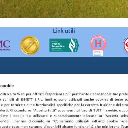
Link utili
90133 Palermo
prese di Palermo
 cookie
4544550827
 nostro sito Web per offrirti l'esperienza più pertinente ricordandole tue pref
o sui siti di ISMETT S.R.L. Inoltre, sono utilizzati anche cookies di terze p
CONTRATTI
PRIVACY
COOKIE POLICY
SOSTIENICI
MAPP
e per fornire alcune funzionalità specifiche per la corretta fruizione del sito
ferti. Cliccando su "Accetta tutti" acconsenti all'uso di TUTTI i cookie, opp
gliere i cookie da utilizzare e successivamente cliccare su “Accetta selezi
endo il banner cliccando su “X”, saranno utilizzati soltanto cookie neces
questo caso, non saranno disponibili alcune funzionalità che migliorano l’es