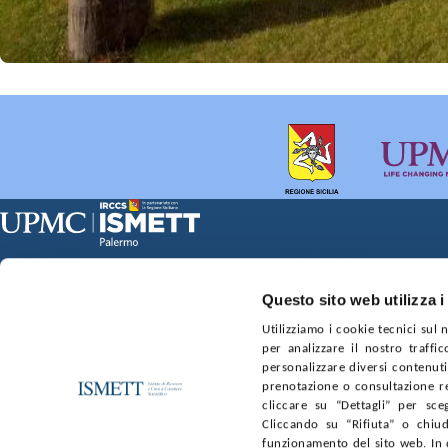
Sede Clinica:
Sede Sociale:
Via E. Tricomi 5 90127 Palermo
Via Discesa dei Giudici 4 
Capitale sociale:
Ufficio Registro delle im
Questo sito web utilizza i
€2.000.000, interamente versato
nr. REA PA-201818 P.I. 0
Utilizziamo i cookie tecnici sul
per analizzare il nostro traffic
SOCIETÀ TRASPARENTE
WHISTLEBLOWING
GARE E 
personalizzare diversi contenuti 
prenotazione o consultazione re
cliccare su “Dettagli” per sce
SEGUICI SU
Cliccando su “Rifiuta” o chiud
funzionamento del sito web. In 