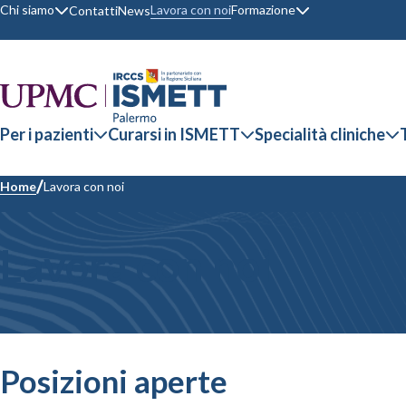
Chi siamo
Formazione
Lavora con noi
Contatti
News
Per i pazienti
Curarsi in ISMETT
Specialità cliniche
Home
Lavora con noi
Lavora con noi
Posizioni aperte