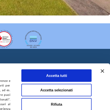
Accetta tutti
erenze e
arti per
A DEL SITO
ACCESSIBILITÀ
CONTATTI
Accetta selezionati
, ad es.
ure puoi
onati”.
Rifiuta
sari al
perienza