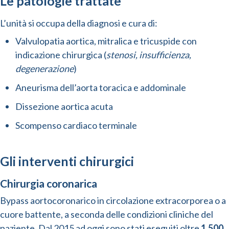
Le patologie trattate
L’unità si occupa della diagnosi e cura di:
Valvulopatia aortica, mitralica e tricuspide con
indicazione chirurgica (
stenosi, insufficienza,
degenerazione
)
Aneurisma dell’aorta toracica e addominale
Dissezione aortica acuta
Scompenso cardiaco terminale
Gli interventi chirurgici
Chirurgia coronarica
Bypass aortocoronarico in circolazione extracorporea o a
cuore battente, a seconda delle condizioni cliniche del
paziente. Dal 2015 ad oggi sono stati eseguiti oltre
1.500