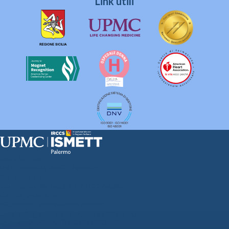
Link utili
Sede Clinica:
Via E. Tricomi 5 90127 Palermo
Sede Sociale:
Via Discesa dei Giudici 4 90133 Palermo
Capitale sociale:
€2.000.000, interamente versato
Ufficio Registro delle imprese di Palermo
nr. REA PA-201818 P.I. 04544550827