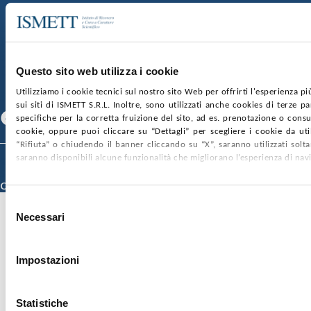
SOCIETÀ TRASPARENTE
WHISTLEBLOWING
GARE E CONTRATTI
PRIVACY
COOKIE POLICY
SOSTIENICI
MAPPA DEL SITO
ACCESSIBILITÀ
CONTATTI
Questo sito web utilizza i cookie
Utilizziamo i cookie tecnici sul nostro sito Web per offrirti l'esperienza p
SEGUICI SU
sui siti di ISMETT S.R.L. Inoltre, sono utilizzati anche cookies di terze p
Facebook
Linkedin
Youtube
specifiche per la corretta fruizione del sito, ad es. prenotazione o consul
cookie, oppure puoi cliccare su “Dettagli” per scegliere i cookie da uti
“Rifiuta” o chiudendo il banner cliccando su “X”, saranno utilizzati sol
saranno disponibili alcune funzionalità che migliorano l’esperienza di nav
© 2026 ISMETT (Istituto Mediterraneo per i Trapianti e Terapie ad Alta
Specializzazione)
Credits
Selezione
Necessari
del
consenso
Impostazioni
Statistiche