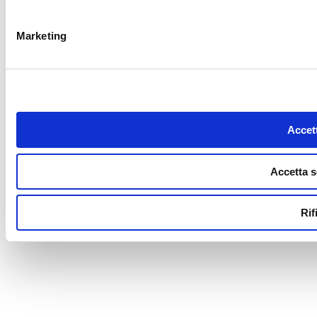
Marketing
Accett
Accetta s
Rif