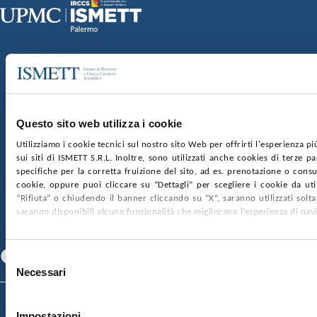
Sede Clinica:
Via E. Tricomi 5 90127 Palermo
Sede Sociale:
Via Discesa dei Giudici 4 90133 Palermo
Capitale sociale:
€2.000.000, interamente versato
Ufficio Registro delle imprese di Palermo
Questo sito web utilizza i cookie
nr. REA PA-201818 P.I. 04544550827
Utilizziamo i cookie tecnici sul nostro sito Web per offrirti l'esperienza p
sui siti di ISMETT S.R.L. Inoltre, sono utilizzati anche cookies di terze p
SOCIETÀ TRASPARENTE
WHISTLEBLOWING
specifiche per la corretta fruizione del sito, ad es. prenotazione o consul
GARE E CONTRATTI
PRIVACY
COOKIE POLICY
cookie, oppure puoi cliccare su “Dettagli” per scegliere i cookie da uti
SOSTIENICI
MAPPA DEL SITO
ACCESSIBILITÀ
“Rifiuta” o chiudendo il banner cliccando su “X”, saranno utilizzati sol
CONTATTI
saranno disponibili alcune funzionalità che migliorano l’esperienza di nav
SEGUICI SU
Facebook
Linkedin
Youtube
Selezione
Necessari
del
consenso
© 2026 ISMETT (Istituto Mediterraneo per i Trapianti e Terapie ad Alta
Specializzazione)
Impostazioni