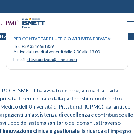
Attività privata
Home
Attività privata
PER CONTATTARE L’UFFICIO ATTIVITÀ PRIVATA:
Tel:
+39 3346661839
Attivo dal lunedì al venerdì dalle 9.00 alle 13.00
E-mail:
attivitaprivata@ismett.edu
IRCCS ISMETT ha avviato un programma di attività
privata. Il centro, nato dalla partnership con il
Centro
Medico dell’Università di Pittsburgh (UPMC)
, garantisce
ai pazienti un’
assistenza di eccellenza
e contribuisce allo
sviluppo del sistema sanitario del domani, attraverso
l’
innovazione clinica e gestionale
, la
ricerca
e l’impegno