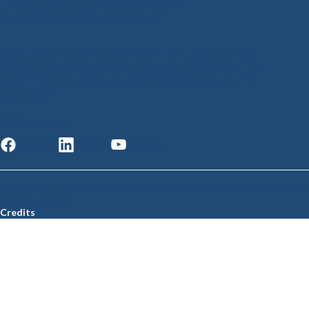
Ufficio Registro delle imprese di Palermo
nr. REA PA-201818 P.I. 04544550827
SOCIETÀ TRASPARENTE
WHISTLEBLOWING
GARE E CONTRATTI
PRIVACY
COOKIE POLICY
SOSTIENICI
MAPPA DEL SITO
ACCESSIBILITÀ
CONTATTI
SEGUICI SU
Facebook
Linkedin
Youtube
© 2026 ISMETT (Istituto Mediterraneo per i Trapianti e Terapie ad Alta
Specializzazione)
Credits