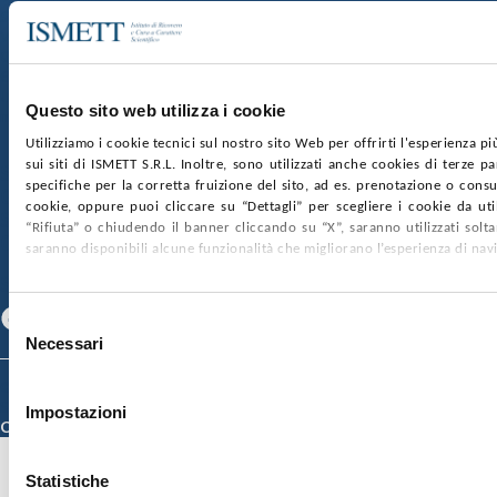
Sede Sociale:
Via Discesa dei Giudici 4 90133 Palermo
Capitale sociale:
€2.000.000, interamente versato
Ufficio Registro delle imprese di Palermo
Questo sito web utilizza i cookie
nr. REA PA-201818 P.I. 04544550827
Utilizziamo i cookie tecnici sul nostro sito Web per offrirti l'esperienza p
sui siti di ISMETT S.R.L. Inoltre, sono utilizzati anche cookies di terze p
SOCIETÀ TRASPARENTE
WHISTLEBLOWING
specifiche per la corretta fruizione del sito, ad es. prenotazione o consul
GARE E CONTRATTI
PRIVACY
COOKIE POLICY
cookie, oppure puoi cliccare su “Dettagli” per scegliere i cookie da uti
SOSTIENICI
MAPPA DEL SITO
ACCESSIBILITÀ
“Rifiuta” o chiudendo il banner cliccando su “X”, saranno utilizzati sol
CONTATTI
saranno disponibili alcune funzionalità che migliorano l’esperienza di nav
SEGUICI SU
Facebook
Linkedin
Youtube
Selezione
Necessari
del
consenso
© 2026 ISMETT (Istituto Mediterraneo per i Trapianti e Terapie ad Alta
Specializzazione)
Impostazioni
Credits
Statistiche