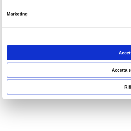
Marketing
Accett
Accetta s
Rif