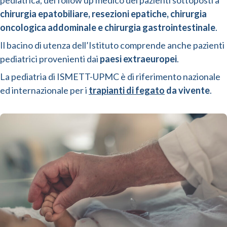
pediatrica, del follow up medico dei pazienti sottoposti a
chirurgia epatobiliare, resezioni epatiche, chirurgia
oncologica addominale e chirurgia gastrointestinale
.
Il bacino di utenza dell’Istituto comprende anche pazienti
pediatrici provenienti dai
paesi extraeuropei
.
La pediatria di ISMETT-UPMC è di riferimento nazionale
ed internazionale per i
trapianti di fegato
da vivente
.