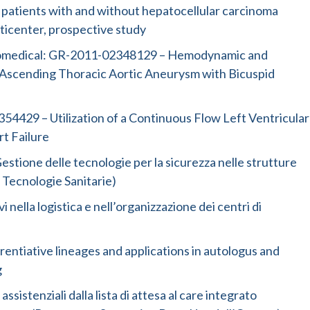
 in patients with and without hepatocellular carcinoma
lticenter, prospective study
Biomedical: GR-2011-02348129 – Hemodynamic and
 of Ascending Thoracic Aortic Aneurysm with Bicuspid
354429 – Utilization of a Continuous Flow Left Ventricular
rt Failure
 Gestione delle tecnologie per la sicurezza nelle strutture
 Tecnologie Sanitarie)
 nella logistica e nell’organizzazione dei centri di
rentiative lineages and applications in autologus and
g
ssistenziali dalla lista di attesa al care integrato