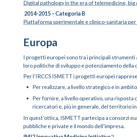
Digital pathology in the era of telemedicine, bi
2014-2015 – Categoria B
Piattaforma sperimentale e clinico-sanitaria per
Europa
I progetti europei sono tra i principali strumenti 
loro politiche di sviluppo e potenziamento della
Per l’IRCCS ISMETT i progetti europei rappres
Per realizzare, a livello strategico e in ambito 
Per fornire, a livello operativo, una risposta c
ricercatori e, più in generale, del territorio i
In quest’ottica, ISMETT partecipa a consorzi eu
pubbliche e private e il mondo dell’impresa.
IMI2 Innovative Medicine Initiative
2