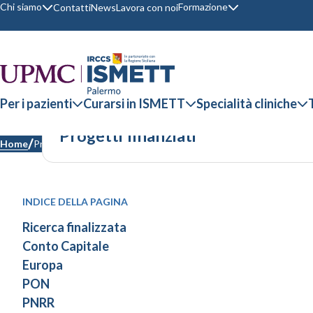
Chi siamo
Formazione
Contatti
News
Lavora con noi
Per i pazienti
Curarsi in ISMETT
Specialità cliniche
Progetti finanziati
Home
Progetti finanziati
INDICE DELLA PAGINA
Ricerca finalizzata
Conto Capitale
Europa
PON
PNRR