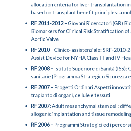
allocation criteria for liver transplantation
based on transplant benefit principles: a mu
RF 2011-2012 –
Giovani Ricercatori (GR) 
Biomarkers for Clinical Risk Stratification
Aortic Valve
RF 2010 –
Clinico-assistenziale: SRF-2010-2
Assist Device for NYHA Class III and IV Hea
RF 2008 –
Istituto Superiore di Sanità (ISS):
sanitarie (Programma Strategico Sicurezza e
RF 2007 –
Progetti Ordinari Aspetti innovativi
trapianto di organi, cellule e tessuti
RF 2007:
Adult mesenchymal stem cell: diffe
allogenic implantation and tissue remodelin
RF 2006 –
Programmi Strategici ed i percorsi a