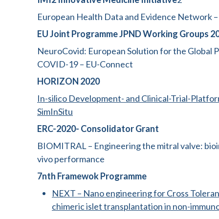
European Health Data and Evidence Network
EU Joint Programme JPND Working Groups 2
NeuroCovid: European Solution for the Global 
COVID-19 – EU-Connect
HORIZON 2020
In-silico Development- and Clinical-Trial-Platfo
SimInSitu
ERC-2020- Consolidator Grant
BIOMITRAL – Engineering the mitral valve: bioin
vivo performance
7nth Framewok Programme
NEXT – Nano engineering for Cross Toleran
chimeric islet transplantation in non-immu