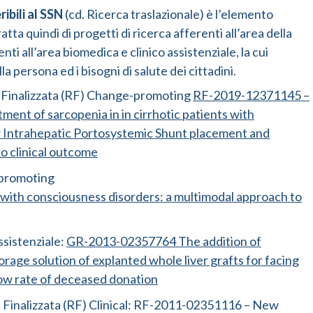
ibili al SSN
(cd. Ricerca traslazionale) è l’elemento
atta quindi di progetti di ricerca afferenti all’area della
nti all’area biomedica e clinico assistenziale, la cui
la persona ed i bisogni di salute dei cittadini.
a Finalizzata (RF) Change-promoting
RF-2019-12371145 –
tment of sarcopenia in in cirrhotic patients with
ar Intrahepatic Portosystemic Shunt placement and
to clinical outcome
-promoting
with consciousness disorders: a multimodal approach to
ssistenziale:
GR-2013-02357764 The addition of
orage solution of explanted whole liver grafts for facing
 low rate of deceased donation
a Finalizzata (RF) Clinical: RF-2011-02351116 – New