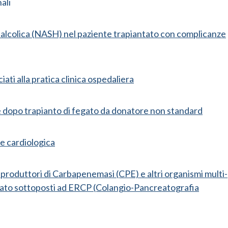
ali
 alcolica (NASH) nel paziente trapiantato con complicanze
iati alla pratica clinica ospedaliera
 dopo trapianto di fegato da donatore non standard
e cardiologica
produttori di Carbapenemasi (CPE) e altri organismi multi-
egato sottoposti ad ERCP (Colangio-Pancreatografia