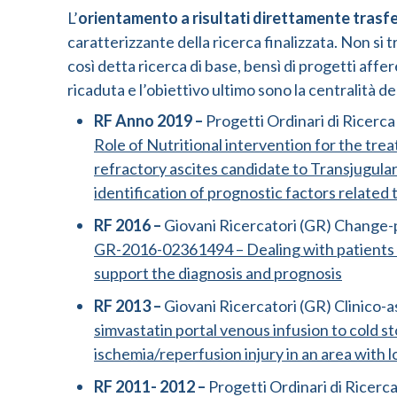
L’
orientamento a risultati direttamente trasfer
caratterizzante della ricerca finalizzata. Non si tr
così detta ricerca di base, bensì di progetti affere
ricaduta e l’obiettivo ultimo sono la centralità del
RF Anno 2019 –
Progetti Ordinari di Ricerc
Role of Nutritional intervention for the trea
refractory ascites candidate to Transjugul
identification of prognostic factors related 
RF 2016 –
Giovani Ricercatori (GR) Change
GR-2016-02361494 – Dealing with patients 
support the diagnosis and prognosis
RF 2013 –
Giovani Ricercatori (GR) Clinico-a
simvastatin portal venous infusion to cold st
ischemia/reperfusion injury in an area with
RF 2011- 2012 –
Progetti Ordinari di Ricerc