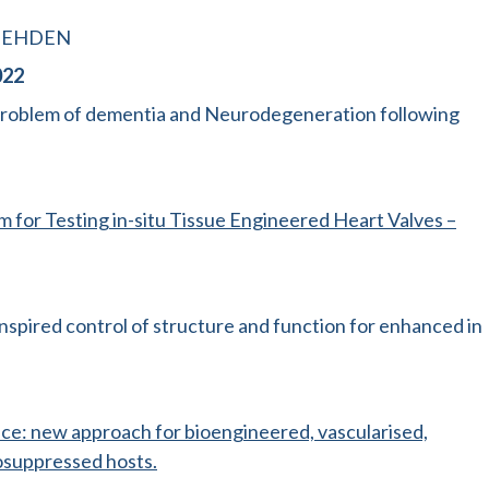
 – EHDEN
022
Problem of dementia and Neurodegeneration following
rm for Testing in-situ Tissue Engineered Heart Valves –
spired control of structure and function for enhanced in
ce: new approach for bioengineered, vascularised,
nosuppressed hosts.