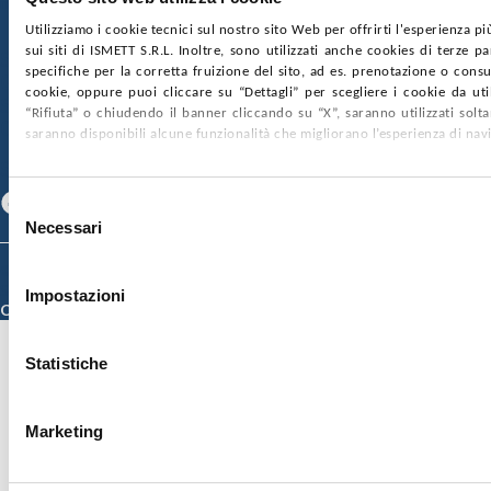
nr. REA PA-201818 P.I. 04544550827
Utilizziamo i cookie tecnici sul nostro sito Web per offrirti l'esperienza p
sui siti di ISMETT S.R.L. Inoltre, sono utilizzati anche cookies di terze p
SOCIETÀ TRASPARENTE
WHISTLEBLOWING
specifiche per la corretta fruizione del sito, ad es. prenotazione o consul
GARE E CONTRATTI
PRIVACY
COOKIE POLICY
cookie, oppure puoi cliccare su “Dettagli” per scegliere i cookie da uti
SOSTIENICI
MAPPA DEL SITO
ACCESSIBILITÀ
“Rifiuta” o chiudendo il banner cliccando su “X”, saranno utilizzati sol
CONTATTI
saranno disponibili alcune funzionalità che migliorano l’esperienza di nav
SEGUICI SU
Facebook
Linkedin
Youtube
Selezione
Necessari
del
consenso
© 2026 ISMETT (Istituto Mediterraneo per i Trapianti e Terapie ad Alta
Specializzazione)
Impostazioni
Credits
Statistiche
Marketing