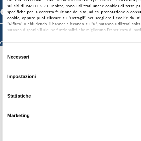
Utilizziamo i cookie tecnici sul nostro sito Web per offrirti l'esperienza p
SEGUICI SU
sui siti di ISMETT S.R.L. Inoltre, sono utilizzati anche cookies di terze p
Facebook
Linkedin
Youtube
specifiche per la corretta fruizione del sito, ad es. prenotazione o consul
cookie, oppure puoi cliccare su “Dettagli” per scegliere i cookie da uti
“Rifiuta” o chiudendo il banner cliccando su “X”, saranno utilizzati sol
saranno disponibili alcune funzionalità che migliorano l’esperienza di nav
© 2026 ISMETT (Istituto Mediterraneo per i Trapianti e Terapie ad Alta
Specializzazione)
Credits
Selezione
Necessari
del
consenso
Impostazioni
Statistiche
Marketing