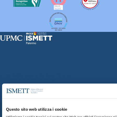
Sede Clinica:
Via E. Tricomi 5 90127 Palermo
Sede Sociale:
Via Discesa dei Giudici 4 90133 Palermo
Capitale sociale:
€2.000.000, interamente versato
Ufficio Registro delle imprese di Palermo
nr. REA PA-201818 P.I. 04544550827
SOCIETÀ TRASPARENTE
WHISTLEBLOWING
GARE E CONTRATTI
PRIVACY
COOKIE POLICY
SOSTIENICI
MAPPA DEL SITO
ACCESSIBILITÀ
CONTATTI
Questo sito web utilizza i cookie