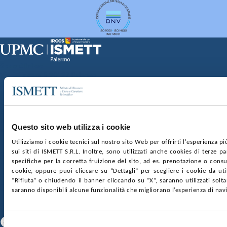
Sede Clinica:
Via E. Tricomi 5 90127 Palermo
Sede Sociale:
Via Discesa dei Giudici 4 90133 Palermo
Capitale sociale:
€2.000.000, interamente versato
Ufficio Registro delle imprese di Palermo
Questo sito web utilizza i cookie
nr. REA PA-201818 P.I. 04544550827
Utilizziamo i cookie tecnici sul nostro sito Web per offrirti l'esperienza p
sui siti di ISMETT S.R.L. Inoltre, sono utilizzati anche cookies di terze p
SOCIETÀ TRASPARENTE
WHISTLEBLOWING
specifiche per la corretta fruizione del sito, ad es. prenotazione o consul
GARE E CONTRATTI
PRIVACY
COOKIE POLICY
cookie, oppure puoi cliccare su “Dettagli” per scegliere i cookie da uti
SOSTIENICI
MAPPA DEL SITO
ACCESSIBILITÀ
“Rifiuta” o chiudendo il banner cliccando su “X”, saranno utilizzati sol
CONTATTI
saranno disponibili alcune funzionalità che migliorano l’esperienza di nav
SEGUICI SU
Facebook
Linkedin
Youtube
Selezione