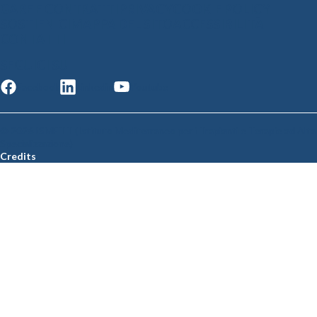
GARE E CONTRATTI
PRIVACY
COOKIE POLICY
SOSTIENICI
MAPPA DEL SITO
ACCESSIBILITÀ
CONTATTI
SEGUICI SU
Facebook
Linkedin
Youtube
© 2026 ISMETT (Istituto Mediterraneo per i Trapianti e Terapie ad Alta
Specializzazione)
Credits