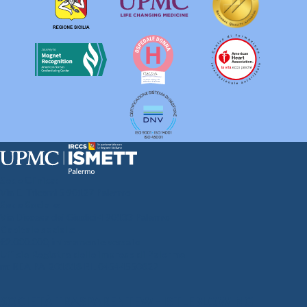
Sede Clinica:
Via E. Tricomi 5 90127 Palermo
Sede Sociale:
Via Discesa dei Giudici 4 90133 Palermo
Capitale sociale:
€2.000.000, interamente versato
Ufficio Registro delle imprese di Palermo
nr. REA PA-201818 P.I. 04544550827
SOCIETÀ TRASPARENTE
WHISTLEBLOWING