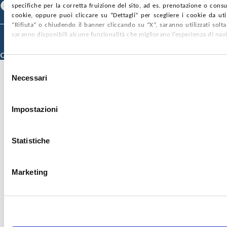
Facebook
Linkedin
Youtube
specifiche per la corretta fruizione del sito, ad es. prenotazione o consul
cookie, oppure puoi cliccare su “Dettagli” per scegliere i cookie da uti
“Rifiuta” o chiudendo il banner cliccando su “X”, saranno utilizzati sol
saranno disponibili alcune funzionalità che migliorano l’esperienza di nav
© 2026 ISMETT (Istituto Mediterraneo per i Trapianti e Terapie ad Alta
Specializzazione)
Credits
Selezione
Necessari
del
consenso
Impostazioni
Statistiche
Marketing