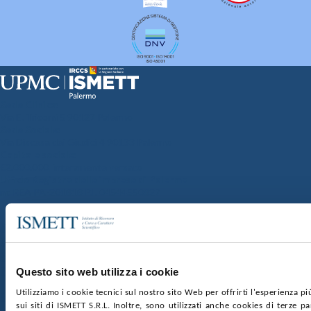
Sede Clinica:
Via E. Tricomi 5 90127 Palermo
Sede Sociale:
Via Discesa dei Giudici 4 90133 Palermo
Capitale sociale:
€2.000.000, interamente versato
Ufficio Registro delle imprese di Palermo
nr. REA PA-201818 P.I. 04544550827
SOCIETÀ TRASPARENTE
WHISTLEBLOWING
GARE E CONTRATTI
PRIVACY
COOKIE POLICY
SOSTIENICI
MAPPA DEL SITO
ACCESSIBILITÀ
CONTATTI
Questo sito web utilizza i cookie
Utilizziamo i cookie tecnici sul nostro sito Web per offrirti l'esperienza p
SEGUICI SU
sui siti di ISMETT S.R.L. Inoltre, sono utilizzati anche cookies di terze p