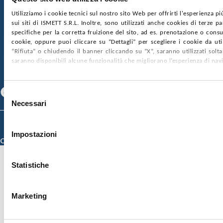
nr. REA PA-201818 P.I. 04544550827
Utilizziamo i cookie tecnici sul nostro sito Web per offrirti l'esperienza p
sui siti di ISMETT S.R.L. Inoltre, sono utilizzati anche cookies di terze p
SOCIETÀ TRASPARENTE
WHISTLEBLOWING
specifiche per la corretta fruizione del sito, ad es. prenotazione o consul
GARE E CONTRATTI
PRIVACY
COOKIE POLICY
cookie, oppure puoi cliccare su “Dettagli” per scegliere i cookie da uti
SOSTIENICI
MAPPA DEL SITO
ACCESSIBILITÀ
“Rifiuta” o chiudendo il banner cliccando su “X”, saranno utilizzati sol
CONTATTI
saranno disponibili alcune funzionalità che migliorano l’esperienza di nav
SEGUICI SU
Facebook
Linkedin
Youtube
Selezione
Necessari
del
consenso
© 2026 ISMETT (Istituto Mediterraneo per i Trapianti e Terapie ad Alta
Specializzazione)
Impostazioni
Credits
Statistiche
Marketing