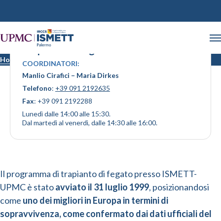
Trapianto di fegato
Home
Trapianto di fegato
COORDINATORI:
Manlio Cirafici – Maria Dirkes
Telefono
:
+39 091 2192635
Fax
: +39 091 2192288
Lunedì dalle 14:00 alle 15:30.
Dal martedì al venerdì, dalle 14:30 alle 16:00.
Il programma di trapianto di fegato presso ISMETT-
UPMC è stato
avviato il 31 luglio 1999
, posizionandosi
come
uno dei migliori in Europa in termini di
sopravvivenza, come confermato dai dati ufficiali del