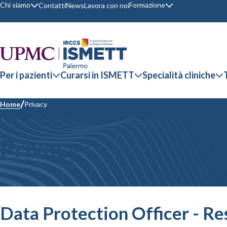
Chi siamo
Formazione
Contatti
News
Lavora con noi
Per i pazienti
Curarsi in ISMETT
Specialità cliniche
Home
Privacy
Privacy
Data Protection Officer - Res