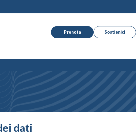
Prenota
Sostienici
ei dati