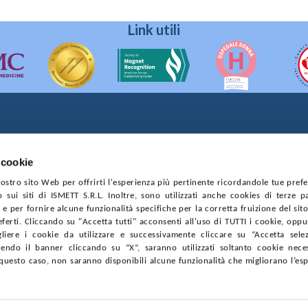
er finalità di ricerca;
ati utilizzati i suoi dati nonché l’elenco dei centri che part
Link utili
90133 Palermo
prese di Palermo
 cookie
4544550827
 nostro sito Web per offrirti l'esperienza più pertinente ricordandole tue pref
o sui siti di ISMETT S.R.L. Inoltre, sono utilizzati anche cookies di terze p
CONTRATTI
PRIVACY
COOKIE POLICY
SOSTIENICI
MAPP
e per fornire alcune funzionalità specifiche per la corretta fruizione del sito
ferti. Cliccando su "Accetta tutti" acconsenti all'uso di TUTTI i cookie, opp
gliere i cookie da utilizzare e successivamente cliccare su “Accetta selezi
endo il banner cliccando su “X”, saranno utilizzati soltanto cookie neces
questo caso, non saranno disponibili alcune funzionalità che migliorano l’es