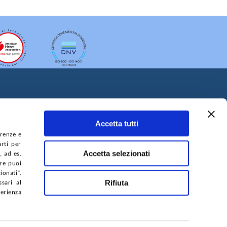
ecipano a tali progetti.
Accetta tutti
erenze e
arti per
A DEL SITO
ACCESSIBILITÀ
CONTATTI
Accetta selezionati
, ad es.
ure puoi
onati”.
Rifiuta
sari al
perienza