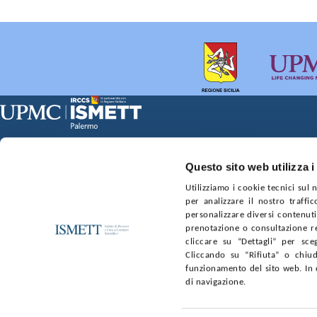
chiedere l’anonimizzazione dei suoi dati utilizzati p
ottenere informazioni sui progetti nei quali sono st
Sede Clinica:
Sede Sociale:
Via E. Tricomi 5 90127 Palermo
Via Discesa dei Giudici 4 
Capitale sociale:
Ufficio Registro delle im
Questo sito web utilizza i
€2.000.000, interamente versato
nr. REA PA-201818 P.I. 0
Utilizziamo i cookie tecnici sul
per analizzare il nostro traffic
SOCIETÀ TRASPARENTE
WHISTLEBLOWING
GARE E 
personalizzare diversi contenuti 
prenotazione o consultazione re
cliccare su “Dettagli” per sce
SEGUICI SU
Cliccando su “Rifiuta” o chiud
funzionamento del sito web. In 
Facebook
Linkedin
Youtube
di navigazione.