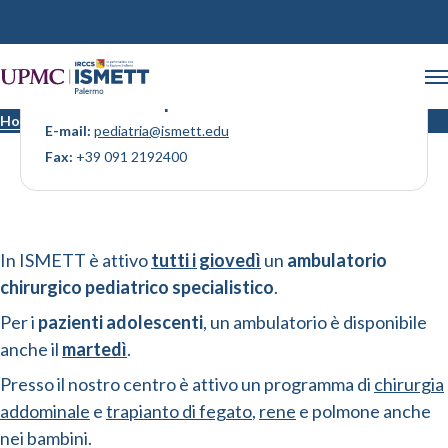
Ambulatorio pediatria
Home
Ambulatorio pediatria
E-mail:
pediatria@ismett.edu
Fax:
+39 091 2192400
In ISMETT è attivo
tutti i giovedì
un
ambulatorio
chirurgico pediatrico specialistico
.
Per i
pazienti adolescenti
, un ambulatorio è disponibile
anche il
martedì
.
Presso il nostro centro è attivo un programma di
chirurgia
addominale
e
trapianto di fegato
,
rene
e polmone anche
nei bambini.