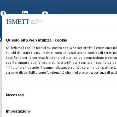
SEGUICI SU
Facebook
Linkedin
Youtube
© 2026 ISMETT (Istituto Mediterraneo per i Trapianti e Terapie ad Alta
Specializzazione)
Credits
Questo sito web utilizza i cookie
Utilizziamo i cookie tecnici sul nostro sito Web per offrirti l'esperienza p
sui siti di ISMETT S.R.L. Inoltre, sono utilizzati anche cookies di terze p
specifiche per la corretta fruizione del sito, ad es. prenotazione o consul
cookie, oppure puoi cliccare su “Dettagli” per scegliere i cookie da uti
“Rifiuta” o chiudendo il banner cliccando su “X”, saranno utilizzati sol
saranno disponibili alcune funzionalità che migliorano l’esperienza di nav
Selezione
Necessari
del
consenso
Impostazioni