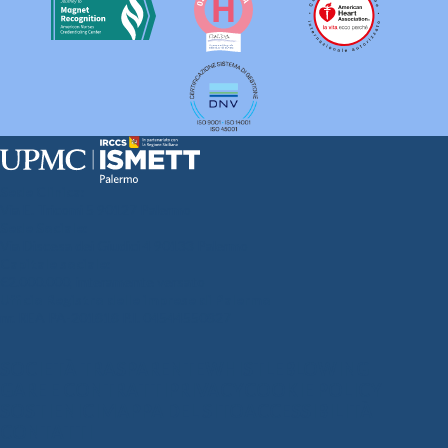
Sede Clinica:
Via E. Tricomi 5 90127 Palermo
Sede Sociale:
Via Discesa dei Giudici 4 90133 Palermo
Capitale sociale:
€2.000.000, interamente versato
Ufficio Registro delle imprese di Palermo
nr. REA PA-201818 P.I. 04544550827
SOCIETÀ TRASPARENTE
WHISTLEBLOWING
GARE E CONTRATTI
PRIVACY
COOKIE POLICY
SOSTIENICI
MAPPA DEL SITO
ACCESSIBILITÀ
CONTATTI