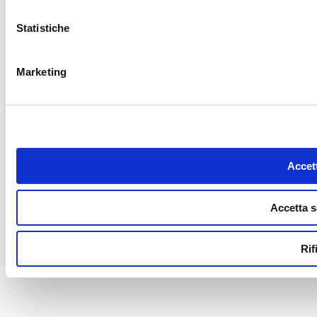
Statistiche
Marketing
Accett
Accetta s
Rif