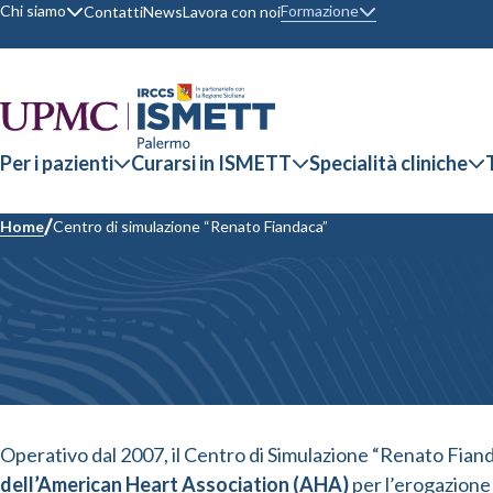
Formazione
Chi siamo
Contatti
News
Lavora con noi
Per i pazienti
Curarsi in ISMETT
Specialità cliniche
Home
Centro di simulazione “Renato Fiandaca”
Centro di simulazion
Operativo dal 2007, il Centro di Simulazione “Renato Fia
dell’American Heart Association (AHA)
per l’erogazione 