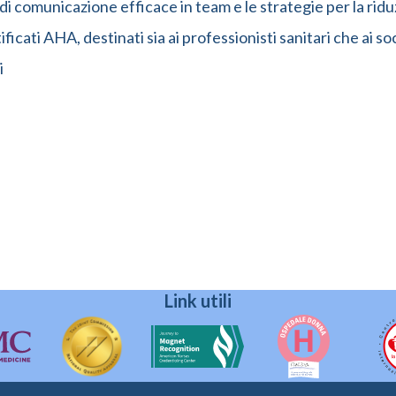
e di comunicazione efficace in team e le strategie per la ri
cati AHA, destinati sia ai professionisti sanitari che ai socc
i
Link utili