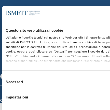
Sede Clinica:
Via E. Tricomi 5 90127 Palermo
Sede Sociale:
Via Discesa dei Giudici 4 90133 Palermo
Capitale sociale:
€2.000.000, interamente versato
Ufficio Registro delle imprese di Palermo
Questo sito web utilizza i cookie
nr. REA PA-201818 P.I. 04544550827
Utilizziamo i cookie tecnici sul nostro sito Web per offrirti l'esperienza p
sui siti di ISMETT S.R.L. Inoltre, sono utilizzati anche cookies di terze p
SOCIETÀ TRASPARENTE
WHISTLEBLOWING
specifiche per la corretta fruizione del sito, ad es. prenotazione o consul
GARE E CONTRATTI
PRIVACY
COOKIE POLICY
cookie, oppure puoi cliccare su “Dettagli” per scegliere i cookie da uti
SOSTIENICI
MAPPA DEL SITO
ACCESSIBILITÀ
“Rifiuta” o chiudendo il banner cliccando su “X”, saranno utilizzati sol
CONTATTI
saranno disponibili alcune funzionalità che migliorano l’esperienza di nav
SEGUICI SU
Facebook
Linkedin
Youtube
Selezione
Necessari
del
consenso
© 2026 ISMETT (Istituto Mediterraneo per i Trapianti e Terapie ad Alta
Specializzazione)
Impostazioni
Credits