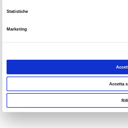
Statistiche
Marketing
Accett
Accetta s
Rif