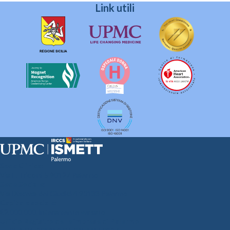
Link utili
Sede Clinica:
Via E. Tricomi 5 90127 Palermo
Sede Sociale:
Via Discesa dei Giudici 4 90133 Palermo
Capitale sociale:
€2.000.000, interamente versato
Ufficio Registro delle imprese di Palermo