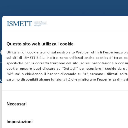
nr. REA PA-201818 P.I. 04544550827
SOCIETÀ TRASPARENTE
WHISTLEBLOWING
GARE E CONTRATTI
PRIVACY
COOKIE POLICY
SOSTIENICI
MAPPA DEL SITO
ACCESSIBILITÀ
CONTATTI
SEGUICI SU
Questo sito web utilizza i cookie
Facebook
Linkedin
Youtube
Utilizziamo i cookie tecnici sul nostro sito Web per offrirti l'esperienza p
sui siti di ISMETT S.R.L. Inoltre, sono utilizzati anche cookies di terze p
specifiche per la corretta fruizione del sito, ad es. prenotazione o consul
cookie, oppure puoi cliccare su “Dettagli” per scegliere i cookie da uti
© 2026 ISMETT (Istituto Mediterraneo per i Trapianti e Terapie ad Alta
“Rifiuta” o chiudendo il banner cliccando su “X”, saranno utilizzati sol
Specializzazione)
Credits
saranno disponibili alcune funzionalità che migliorano l’esperienza di nav
Selezione
Necessari
del
consenso
Impostazioni