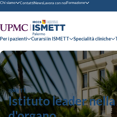
Chi siamo
Formazione
Contatti
News
Lavora con noi
Per i pazienti
Curarsi in ISMETT
Specialità cliniche
ISMETT
Istituto leader nella
d'organo.