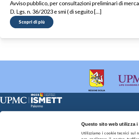
Avviso pubblico, per consultazioni preliminari di mercato
D. Lgs. n. 36/2023 e smi ( di seguito […]
Scopri di più
Sede Clinica:
Sede Sociale:
Via E. Tricomi 5 90127 Palermo
Via Discesa dei Giudici 4 
Capitale sociale:
Ufficio Registro delle im
Questo sito web utilizza i
€2.000.000, interamente versato
nr. REA PA-201818 P.I. 0
Utilizziamo i cookie tecnici sul