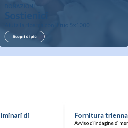
DONAZIONI
Sostienici
Aiuta la ricerca con il tuo 5x1000
Scopri di più
iminari di
Fornitura triennal
Avviso di indagine di mer