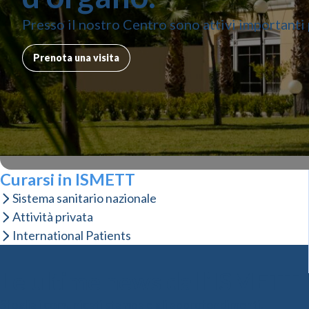
Presso il nostro Centro sono attivi importanti p
Prenota una visita
Curarsi in ISMETT
Sistema sanitario nazionale
Attività privata
International Patients
Le ultime news dall’ISMETT
Sfoglia i comunicati stampa e gli approfondimenti.