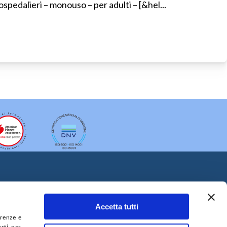
 ospedalieri – monouso – per adulti – [&hel...
Accetta tutti
erenze e