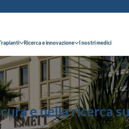
Trapianti
Ricerca e innovazione
I nostri medici
 cura e nella ricerca s