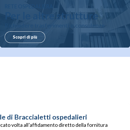
RETE OSPEDALIERA
Per le altre strutture
Richiedere trasferimenti o consulenze
Scopri di più
e di Braccialetti ospedalieri
cato volta all’affidamento diretto della fornitura