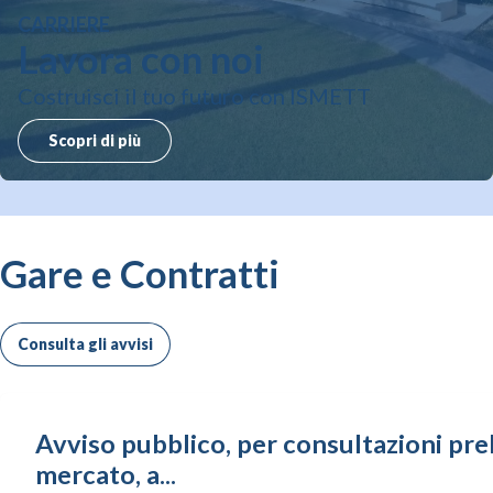
CARRIERE
Lavora con noi
Costruisci il tuo futuro con ISMETT
Scopri di più
Gare e Contratti
Consulta gli avvisi
Avviso pubblico, per consultazioni prel
mercato, a...