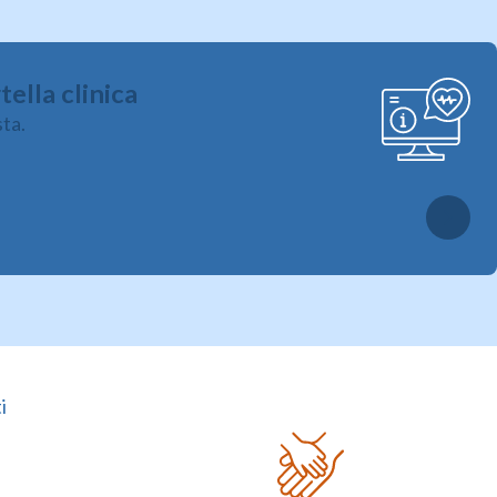
ella clinica
sta.
i