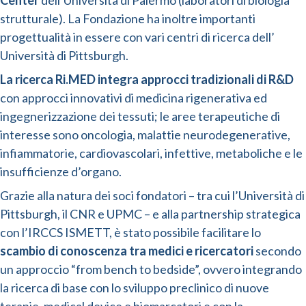
Center
dell’Università di Palermo (laboratori di biologia
strutturale). La Fondazione ha inoltre importanti
progettualità in essere con vari centri di ricerca dell’
Università di Pittsburgh.
La ricerca Ri.MED integra approcci tradizionali di R&D
con approcci innovativi di medicina rigenerativa ed
ingegnerizzazione dei tessuti; le aree terapeutiche di
interesse sono oncologia, malattie neurodegenerative,
infiammatorie, cardiovascolari, infettive, metaboliche e le
insufficienze d’organo.
Grazie alla natura dei soci fondatori – tra cui l’Università di
Pittsburgh, il CNR e UPMC – e alla partnership strategica
con l’IRCCS ISMETT, è stato possibile facilitare lo
scambio di conoscenza tra medici e ricercatori
secondo
un approccio “from bench to bedside”, ovvero integrando
la ricerca di base con lo sviluppo preclinico di nuove