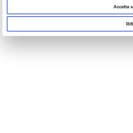
Accetta s
Rif