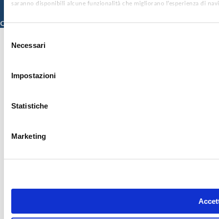
saranno disponibili alcune funzionalità che migliorano l’esperienza di nav
© 2026 ISMETT (Istituto Mediterraneo per i Trapianti e Terapie ad Alta
Specializzazione)
Credits
Selezione
Necessari
del
consenso
Impostazioni
Statistiche
Marketing
Accett