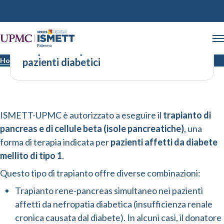
Trapianto di pancreas e di isole nei
Home
pazienti diabetici
Trapianto di pancreas e di isole nei pazienti diabetici
ISMETT-UPMC è autorizzato a eseguire il
trapianto di
pancreas e di cellule beta (isole pancreatiche)
, una
forma di terapia indicata per
pazienti affetti da diabete
mellito di tipo 1
.
Questo tipo di trapianto offre diverse combinazioni:
Trapianto rene-pancreas simultaneo nei pazienti
affetti da nefropatia diabetica (insufficienza renale
cronica causata dal diabete). In alcuni casi, il donatore