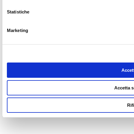
Statistiche
Marketing
Accett
Accetta s
Rif