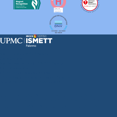
Sede Clinica:
Via E. Tricomi 5 90127 Palermo
Sede Sociale:
Via Discesa dei Giudici 4 90133 Palermo
Capitale sociale:
€2.000.000, interamente versato
Ufficio Registro delle imprese di Palermo
nr. REA PA-201818 P.I. 04544550827
SOCIETÀ TRASPARENTE
WHISTLEBLOWING
GARE E CONTRATTI
PRIVACY
COOKIE POLICY
SOSTIENICI
MAPPA DEL SITO
ACCESSIBILITÀ
CONTATTI