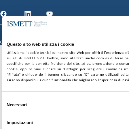
SEGUICI SU
Facebook
Linkedin
Youtube
© 2026 ISMETT (Istituto Mediterraneo per i Trapianti e Terapie ad Alta
Specializzazione)
Credits
Questo sito web utilizza i cookie
Utilizziamo i cookie tecnici sul nostro sito Web per offrirti l'esperienza p
sui siti di ISMETT S.R.L. Inoltre, sono utilizzati anche cookies di terze p
specifiche per la corretta fruizione del sito, ad es. prenotazione o consul
cookie, oppure puoi cliccare su “Dettagli” per scegliere i cookie da uti
“Rifiuta” o chiudendo il banner cliccando su “X”, saranno utilizzati sol
saranno disponibili alcune funzionalità che migliorano l’esperienza di nav
Selezione
Necessari
del
consenso
Impostazioni