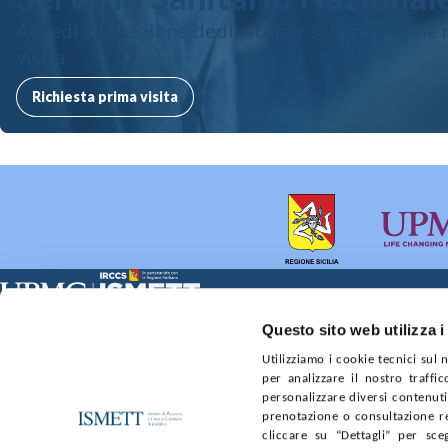
Accedi alla sezione dedicata per scoprire come 
visita.
Richiesta prima visita
Sede Clinica:
Sede Sociale:
Questo sito web utilizza i
Via E. Tricomi 5 90127 Palermo
Via Discesa dei Giudici 4 
Utilizziamo i cookie tecnici sul
Capitale sociale:
Ufficio Registro delle im
per analizzare il nostro traffic
€2.000.000, interamente versato
nr. REA PA-201818 P.I. 0
personalizzare diversi contenuti 
prenotazione o consultazione re
SOCIETÀ TRASPARENTE
WHISTLEBLOWING
GARE E 
cliccare su “Dettagli” per sce