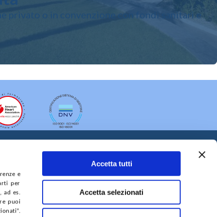
e privato o in convenzione con fondi sanitari e
Accetta tutti
erenze e
arti per
Accetta selezionati
, ad es.
ure puoi
A DEL SITO
ACCESSIBILITÀ
CONTATTI
onati”.