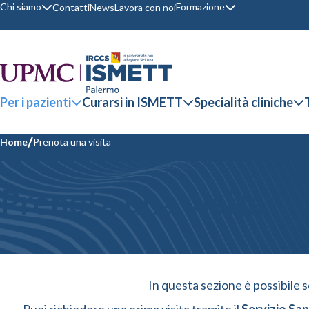
Chi siamo
Formazione
Contatti
News
Lavora con noi
Per i pazienti
Curarsi in ISMETT
Specialità cliniche
Home
Prenota una visita
Prenota una visita
In questa sezione è possibile s