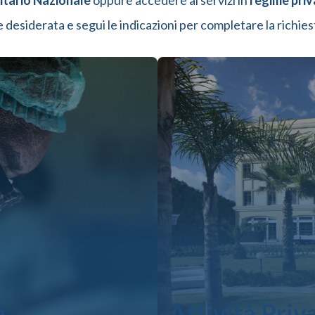
itario Nazionale
oppure accedere ai servizi in
regime priv
 desiderata e segui le indicazioni per completare la richie
e
Attività Priv