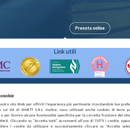
richiedere una prima
Prenota online in regim
assicurazioni.
Prenota online
Link utili
 cookie
90133 Palermo
 nostro sito Web per offrirti l'esperienza più pertinente ricordandole tue pref
prese di Palermo
o sui siti di ISMETT S.R.L. Inoltre, sono utilizzati anche cookies di terze p
4544550827
e per fornire alcune funzionalità specifiche per la corretta fruizione del sito
ferti. Cliccando su "Accetta tutti" acconsenti all'uso di TUTTI i cookie, opp
CONTRATTI
PRIVACY
COOKIE POLICY
SOSTIENICI
MAPP
gliere i cookie da utilizzare e successivamente cliccare su “Accetta selezi