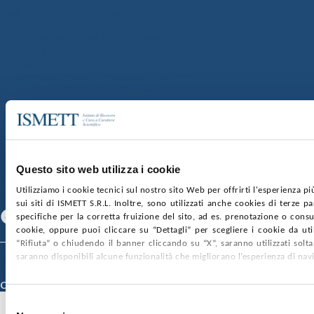
Sede Clinica:
Via E. Tricomi 5 90127 Palermo
Sede Sociale:
Via Discesa dei Giudici 4 90133 Palermo
Capitale sociale:
€2.000.000, interamente versato
Ufficio Registro delle imprese di Palermo
nr. REA PA-201818 P.I. 04544550827
SOCIETÀ TRASPARENTE
WHISTLEBLOWING
GARE E CONTRATTI
PRIVACY
COOKIE POLICY
SOSTIENICI
MAPPA DEL SITO
ACCESSIBILITÀ
CONTATTI
Questo sito web utilizza i cookie
Utilizziamo i cookie tecnici sul nostro sito Web per offrirti l'esperienza p
SEGUICI SU
sui siti di ISMETT S.R.L. Inoltre, sono utilizzati anche cookies di terze p
Facebook
Linkedin
Youtube
specifiche per la corretta fruizione del sito, ad es. prenotazione o consul
cookie, oppure puoi cliccare su “Dettagli” per scegliere i cookie da uti
“Rifiuta” o chiudendo il banner cliccando su “X”, saranno utilizzati sol
saranno disponibili alcune funzionalità che migliorano l’esperienza di nav
© 2026 ISMETT (Istituto Mediterraneo per i Trapianti e Terapie ad Alta
Specializzazione)
Credits
Selezione