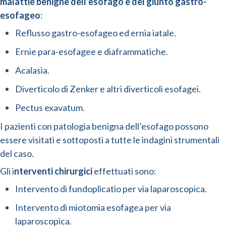
malattie benigne dell’esofago e del giunto gastro-
esofageo
:
Reflusso gastro-esofageo ed ernia iatale.
Ernie para-esofagee e diaframmatiche.
Acalasia.
Diverticolo di Zenker e altri diverticoli esofagei.
Pectus exavatum.
I pazienti con patologia benigna dell’esofago possono
essere visitati e sottoposti a tutte le indagini strumentali
del caso.
Gli i
nterventi chirurgici
effettuati sono:
Intervento di fundoplicatio per via laparoscopica.
Intervento di miotomia esofagea per via
laparoscopica.