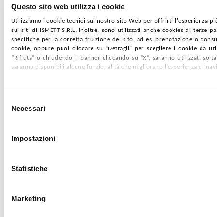
Questo sito web utilizza i cookie
Utilizziamo i cookie tecnici sul nostro sito Web per offrirti l'esperienza p
sui siti di ISMETT S.R.L. Inoltre, sono utilizzati anche cookies di terze p
specifiche per la corretta fruizione del sito, ad es. prenotazione o consul
cookie, oppure puoi cliccare su “Dettagli” per scegliere i cookie da uti
“Rifiuta” o chiudendo il banner cliccando su “X”, saranno utilizzati sol
saranno disponibili alcune funzionalità che migliorano l’esperienza di nav
Selezione
Necessari
del
consenso
Impostazioni
Statistiche
Marketing