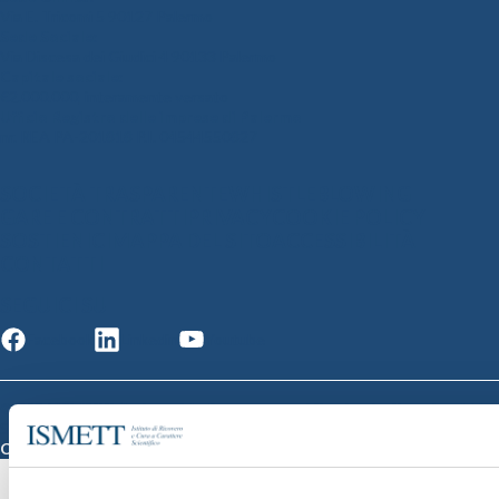
Via E. Tricomi 5 90127 Palermo
Sede Sociale:
Via Discesa dei Giudici 4 90133 Palermo
Capitale sociale:
€2.000.000, interamente versato
Ufficio Registro delle imprese di Palermo
nr. REA PA-201818 P.I. 04544550827
SOCIETÀ TRASPARENTE
WHISTLEBLOWING
GARE E CONTRATTI
PRIVACY
COOKIE POLICY
SOSTIENICI
MAPPA DEL SITO
ACCESSIBILITÀ
CONTATTI
SEGUICI SU
Facebook
Linkedin
Youtube
© 2026 ISMETT (Istituto Mediterraneo per i Trapianti e Terapie ad Alta
Specializzazione)
Credits