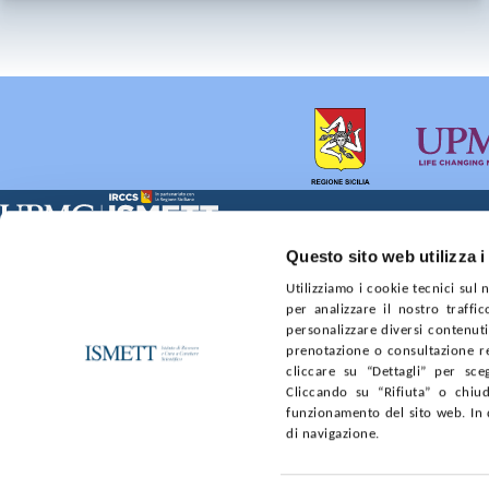
Sede Clinica:
Sede Sociale:
Questo sito web utilizza i
Via E. Tricomi 5 90127 Palermo
Via Discesa dei Giudici 4 
Utilizziamo i cookie tecnici sul
Capitale sociale:
Ufficio Registro delle im
per analizzare il nostro traffic
€2.000.000, interamente versato
nr. REA PA-201818 P.I. 0
personalizzare diversi contenuti 
prenotazione o consultazione re
SOCIETÀ TRASPARENTE
WHISTLEBLOWING
GARE E 
cliccare su “Dettagli” per sce
Cliccando su “Rifiuta” o chiud
funzionamento del sito web. In 
SEGUICI SU
di navigazione.
Facebook
Linkedin
Youtube