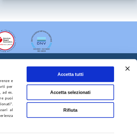
Accetta tutti
erenze e
arti per
Accetta selezionati
, ad es.
ure puoi
A DEL SITO
ACCESSIBILITÀ
CONTATTI
onati”.
Rifiuta
sari al
perienza