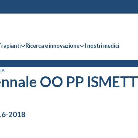
Trapianti
Ricerca e innovazione
I nostri medici
IA
ennale OO PP ISMETT
016-2018