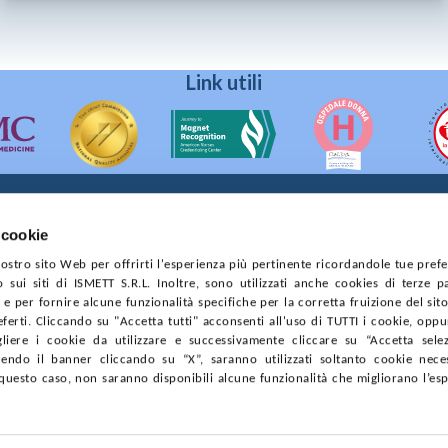
Link utili
 cookie
90133 Palermo
 nostro sito Web per offrirti l'esperienza più pertinente ricordandole tue pref
prese di Palermo
o sui siti di ISMETT S.R.L. Inoltre, sono utilizzati anche cookies di terze p
4544550827
e per fornire alcune funzionalità specifiche per la corretta fruizione del sito
ferti. Cliccando su "Accetta tutti" acconsenti all'uso di TUTTI i cookie, opp
CONTRATTI
PRIVACY
COOKIE POLICY
SOSTIENICI
MAPP
gliere i cookie da utilizzare e successivamente cliccare su “Accetta selezi
endo il banner cliccando su “X”, saranno utilizzati soltanto cookie neces
questo caso, non saranno disponibili alcune funzionalità che migliorano l’es