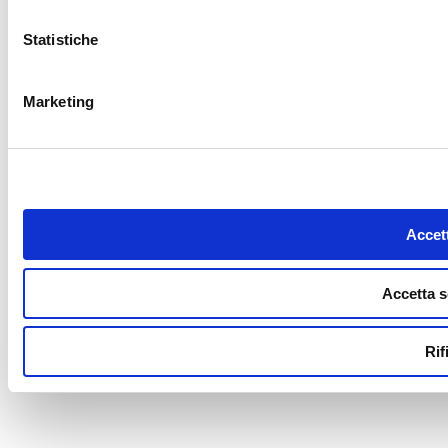
Statistiche
Marketing
Accett
Accetta s
Rif