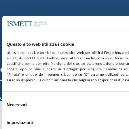
Capitale sociale:
€2.000.000, interamente versato
Ufficio Registro delle imprese di Palermo
nr. REA PA-201818 P.I. 04544550827
SOCIETÀ TRASPARENTE
WHISTLEBLOWING
GARE E CONTRATTI
PRIVACY
COOKIE POLICY
SOSTIENICI
MAPPA DEL SITO
ACCESSIBILITÀ
Questo sito web utilizza i cookie
CONTATTI
Utilizziamo i cookie tecnici sul nostro sito Web per offrirti l'esperienza p
sui siti di ISMETT S.R.L. Inoltre, sono utilizzati anche cookies di terze p
SEGUICI SU
specifiche per la corretta fruizione del sito, ad es. prenotazione o consul
cookie, oppure puoi cliccare su “Dettagli” per scegliere i cookie da uti
Facebook
Linkedin
Youtube
“Rifiuta” o chiudendo il banner cliccando su “X”, saranno utilizzati sol
saranno disponibili alcune funzionalità che migliorano l’esperienza di nav
© 2026 ISMETT (Istituto Mediterraneo per i Trapianti e Terapie ad Alta
Specializzazione)
Credits
Selezione
Necessari
del
consenso
Impostazioni