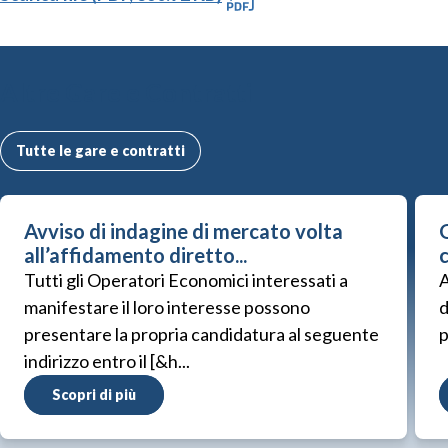
Altre Gare e Contratti
Tutte le gare e contratti
Avviso di indagine di mercato volta
G
all’affidamento diretto...
Tutti gli Operatori Economici interessati a
A
manifestare il loro interesse possono
d
presentare la propria candidatura al seguente
p
indirizzo entro il [&h...
Scopri di più