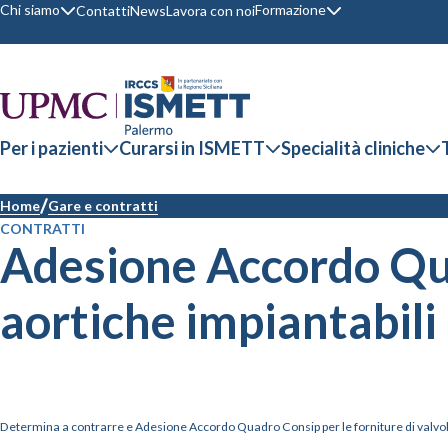
Chi siamo
Formazione
Contatti
News
Lavora con noi
Per i pazienti
Curarsi in ISMETT
Specialità cliniche
Home
Gare e contratti
CONTRATTI
Adesione Accordo Quad
aortiche impiantabili
Determina a contrarre e Adesione Accordo Quadro Consip per le forniture di valvole