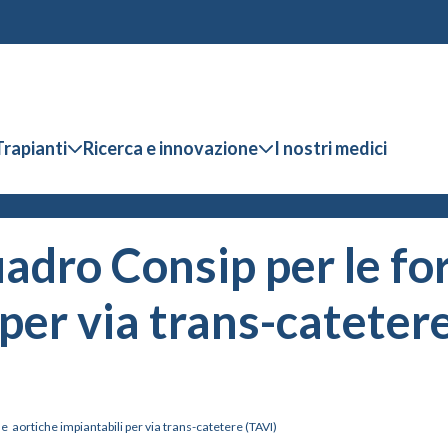
Trapianti
Ricerca e innovazione
I nostri medici
ro Consip per le forn
 per via trans-cateter
 aortiche impiantabili per via trans-catetere (TAVI)