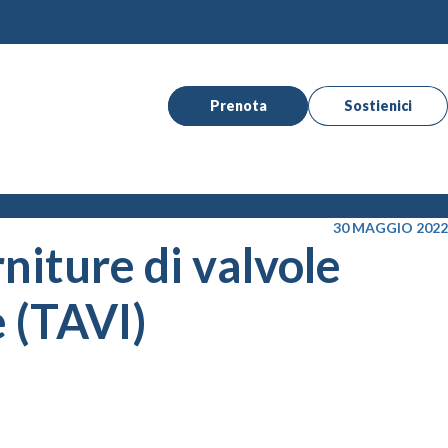
Prenota
Sostienici
30 MAGGIO 2022
iture di valvole
e (TAVI)