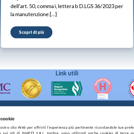
dell’art. 50, comma i, lettera b D.LGS 36/2023 per
la manutenzione […]
Scopri di più
Link utili
 cookie
90133 Palermo
 nostro sito Web per offrirti l'esperienza più pertinente ricordandole tue pref
prese di Palermo
o sui siti di ISMETT S.R.L. Inoltre, sono utilizzati anche cookies di terze p