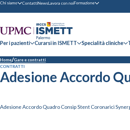
Chi siamo
Formazione
Contatti
News
Lavora con noi
Per i pazienti
Curarsi in ISMETT
Specialità cliniche
Home
Gare e contratti
CONTRATTI
Adesione Accordo Qu
Adesione Accordo Quadro Consip Stent Coronarici Syner