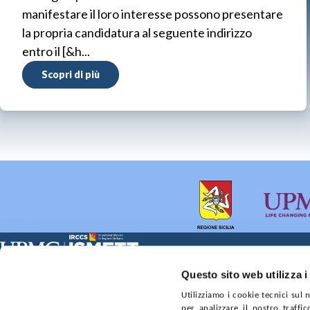
manifestare il loro interesse possono presentare
la propria candidatura al seguente indirizzo
entro il [&h...
Scopri di più
Sede Clinica:
Sede Sociale:
Questo sito web utilizza i
Via E. Tricomi 5 90127 Palermo
Via Discesa dei Giudici 4 
Utilizziamo i cookie tecnici sul
Capitale sociale:
Ufficio Registro delle im
per analizzare il nostro traffic