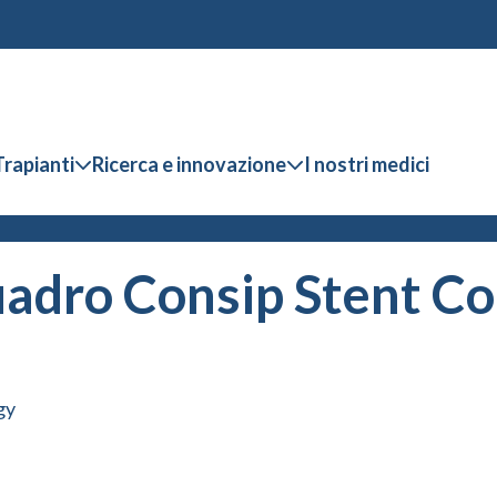
Trapianti
Ricerca e innovazione
I nostri medici
adro Consip Stent Co
gy