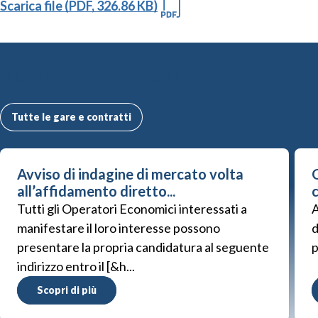
Scarica file (PDF, 326.86 KB)
Altre Gare e Contratti
Tutte le gare e contratti
Avviso di indagine di mercato volta
G
all’affidamento diretto...
Tutti gli Operatori Economici interessati a
A
manifestare il loro interesse possono
d
presentare la propria candidatura al seguente
p
indirizzo entro il [&h...
Scopri di più