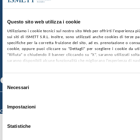
Via Discesa dei Giudici 4 90133 Palermo
Capitale sociale:
€2.000.000, interamente versato
Ufficio Registro delle imprese di Palermo
Questo sito web utilizza i cookie
nr. REA PA-201818 P.I. 04544550827
Utilizziamo i cookie tecnici sul nostro sito Web per offrirti l'esperienza p
sui siti di ISMETT S.R.L. Inoltre, sono utilizzati anche cookies di terze p
SOCIETÀ TRASPARENTE
WHISTLEBLOWING
specifiche per la corretta fruizione del sito, ad es. prenotazione o consul
GARE E CONTRATTI
PRIVACY
COOKIE POLICY
cookie, oppure puoi cliccare su “Dettagli” per scegliere i cookie da uti
SOSTIENICI
MAPPA DEL SITO
ACCESSIBILITÀ
“Rifiuta” o chiudendo il banner cliccando su “X”, saranno utilizzati sol
CONTATTI
saranno disponibili alcune funzionalità che migliorano l’esperienza di nav
SEGUICI SU
Facebook
Linkedin
Youtube
Selezione
Necessari
del
consenso
© 2026 ISMETT (Istituto Mediterraneo per i Trapianti e Terapie ad Alta
Specializzazione)
Impostazioni
Credits
Statistiche