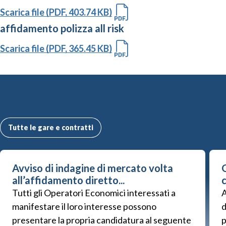
Scarica file (PDF, 403.74 KB)
affidamento polizza all risk
Scarica file (PDF, 365.45 KB)
Altre Gare e Contratti
Tutte le gare e contratti
Avviso di indagine di mercato volta
G
all’affidamento diretto...
Tutti gli Operatori Economici interessati a
A
manifestare il loro interesse possono
d
presentare la propria candidatura al seguente
p