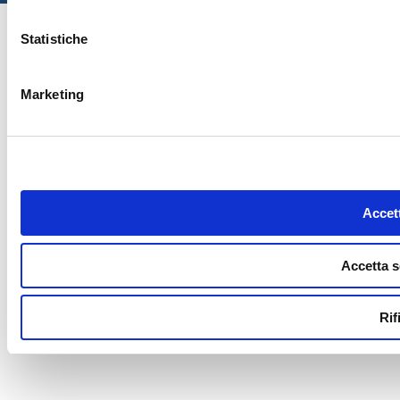
Statistiche
Marketing
Accett
Accetta s
Rif