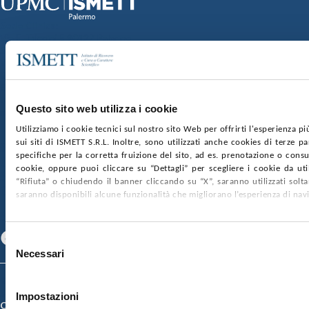
Sede Clinica:
Via E. Tricomi 5 90127 Palermo
Sede Sociale:
Via Discesa dei Giudici 4 90133 Palermo
Capitale sociale:
€2.000.000, interamente versato
Ufficio Registro delle imprese di Palermo
Questo sito web utilizza i cookie
nr. REA PA-201818 P.I. 04544550827
Utilizziamo i cookie tecnici sul nostro sito Web per offrirti l'esperienza p
sui siti di ISMETT S.R.L. Inoltre, sono utilizzati anche cookies di terze p
SOCIETÀ TRASPARENTE
WHISTLEBLOWING
specifiche per la corretta fruizione del sito, ad es. prenotazione o consul
GARE E CONTRATTI
PRIVACY
COOKIE POLICY
cookie, oppure puoi cliccare su “Dettagli” per scegliere i cookie da uti
SOSTIENICI
MAPPA DEL SITO
ACCESSIBILITÀ
“Rifiuta” o chiudendo il banner cliccando su “X”, saranno utilizzati sol
CONTATTI
saranno disponibili alcune funzionalità che migliorano l’esperienza di nav
SEGUICI SU
Facebook
Linkedin
Youtube
Selezione
Necessari
del
consenso
© 2026 ISMETT (Istituto Mediterraneo per i Trapianti e Terapie ad Alta
Specializzazione)
Impostazioni
Credits