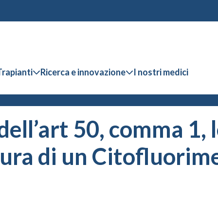
Trapianti
Ricerca e innovazione
I nostri medici
ell’art 50, comma 1, l
tura di un Citofluori