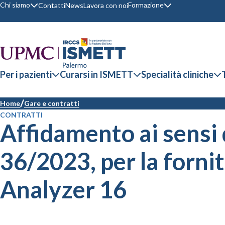
Chi siamo
Formazione
Contatti
News
Lavora con noi
Per i pazienti
Curarsi in ISMETT
Specialità cliniche
Home
Gare e contratti
CONTRATTI
Affidamento ai sensi d
36/2023, per la forni
Analyzer 16