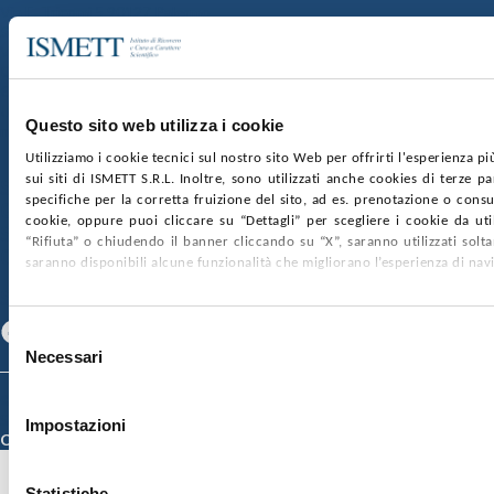
Via E. Tricomi 5 90127 Palermo
Sede Sociale:
Via Discesa dei Giudici 4 90133 Palermo
Capitale sociale:
€2.000.000, interamente versato
Ufficio Registro delle imprese di Palermo
Questo sito web utilizza i cookie
nr. REA PA-201818 P.I. 04544550827
Utilizziamo i cookie tecnici sul nostro sito Web per offrirti l'esperienza p
sui siti di ISMETT S.R.L. Inoltre, sono utilizzati anche cookies di terze p
SOCIETÀ TRASPARENTE
WHISTLEBLOWING
specifiche per la corretta fruizione del sito, ad es. prenotazione o consul
GARE E CONTRATTI
PRIVACY
COOKIE POLICY
cookie, oppure puoi cliccare su “Dettagli” per scegliere i cookie da uti
SOSTIENICI
MAPPA DEL SITO
ACCESSIBILITÀ
“Rifiuta” o chiudendo il banner cliccando su “X”, saranno utilizzati sol
CONTATTI
saranno disponibili alcune funzionalità che migliorano l’esperienza di nav
SEGUICI SU
Facebook
Linkedin
Youtube
Selezione
Necessari
del
consenso
© 2026 ISMETT (Istituto Mediterraneo per i Trapianti e Terapie ad Alta
Specializzazione)
Impostazioni
Credits
Statistiche