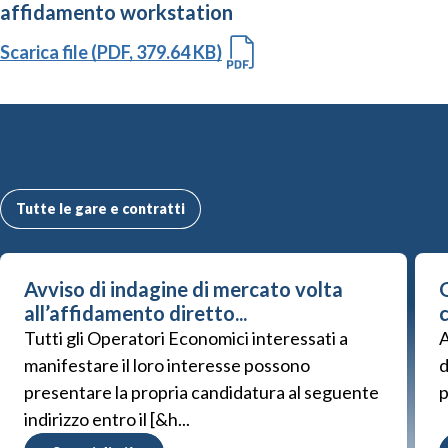
affidamento workstation
Scarica file (PDF, 379.64 KB)
Altre Gare e Contratti
Tutte le gare e contratti
Avviso di indagine di mercato volta
G
all’affidamento diretto...
Tutti gli Operatori Economici interessati a
A
manifestare il loro interesse possono
d
presentare la propria candidatura al seguente
p
indirizzo entro il [&h...