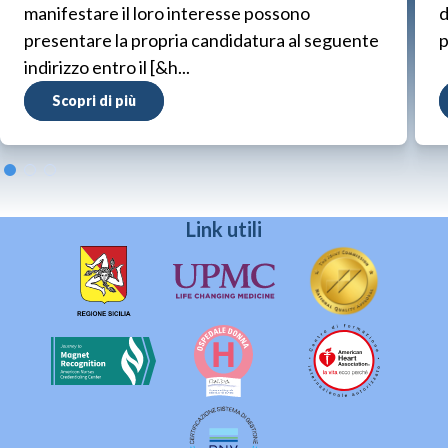
manifestare il loro interesse possono
d
presentare la propria candidatura al seguente
p
indirizzo entro il [&h...
Scopri di più
Link utili