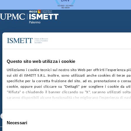
Sede Clinica:
Via E. Tricomi 5 90127 Palermo
Sede Sociale:
Via Discesa dei Giudici 4 90133 Palermo
Capitale sociale:
€2.000.000, interamente versato
Ufficio Registro delle imprese di Palermo
Questo sito web utilizza i cookie
nr. REA PA-201818 P.I. 04544550827
Utilizziamo i cookie tecnici sul nostro sito Web per offrirti l'esperienza p
sui siti di ISMETT S.R.L. Inoltre, sono utilizzati anche cookies di terze p
SOCIETÀ TRASPARENTE
WHISTLEBLOWING
specifiche per la corretta fruizione del sito, ad es. prenotazione o consul
GARE E CONTRATTI
PRIVACY
COOKIE POLICY
cookie, oppure puoi cliccare su “Dettagli” per scegliere i cookie da uti
SOSTIENICI
MAPPA DEL SITO
ACCESSIBILITÀ
“Rifiuta” o chiudendo il banner cliccando su “X”, saranno utilizzati sol
CONTATTI
saranno disponibili alcune funzionalità che migliorano l’esperienza di nav
SEGUICI SU
Facebook
Linkedin
Youtube
Selezione
Necessari
del
consenso