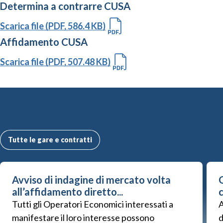
Determina a contrarre CUSA
Scarica file (PDF, 586.4 KB)
Affidamento CUSA
Scarica file (PDF, 507.48 KB)
Altre Gare e Contratti
Tutte le gare e contratti
Avviso di indagine di mercato volta
G
all’affidamento diretto...
Tutti gli Operatori Economici interessati a
A
manifestare il loro interesse possono
d