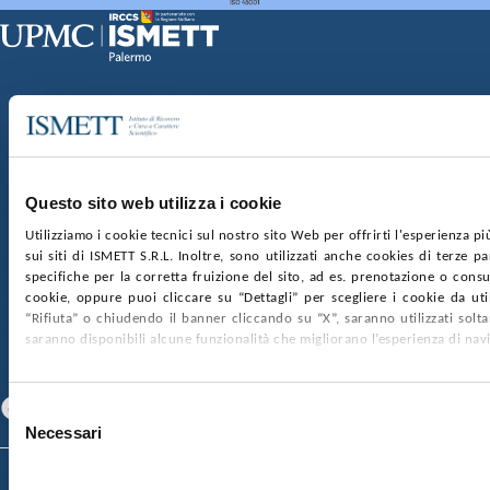
Sede Clinica:
Via E. Tricomi 5 90127 Palermo
Sede Sociale:
Via Discesa dei Giudici 4 90133 Palermo
Capitale sociale:
€2.000.000, interamente versato
Ufficio Registro delle imprese di Palermo
Questo sito web utilizza i cookie
nr. REA PA-201818 P.I. 04544550827
Utilizziamo i cookie tecnici sul nostro sito Web per offrirti l'esperienza p
sui siti di ISMETT S.R.L. Inoltre, sono utilizzati anche cookies di terze p
SOCIETÀ TRASPARENTE
WHISTLEBLOWING
specifiche per la corretta fruizione del sito, ad es. prenotazione o consul
GARE E CONTRATTI
PRIVACY
COOKIE POLICY
cookie, oppure puoi cliccare su “Dettagli” per scegliere i cookie da uti
SOSTIENICI
MAPPA DEL SITO
ACCESSIBILITÀ
“Rifiuta” o chiudendo il banner cliccando su “X”, saranno utilizzati sol
CONTATTI
saranno disponibili alcune funzionalità che migliorano l’esperienza di nav
SEGUICI SU
Facebook
Linkedin
Youtube
Selezione
Necessari
del
consenso
© 2026 ISMETT (Istituto Mediterraneo per i Trapianti e Terapie ad Alta