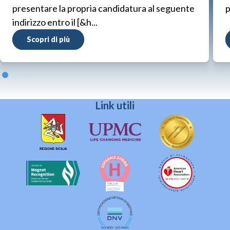
presentare la propria candidatura al seguente
p
indirizzo entro il [&h...
Scopri di più
Link utili