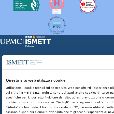
Sede Clinica:
Via E. Tricomi 5 90127 Palermo
Sede Sociale:
Via Discesa dei Giudici 4 90133 Palermo
Capitale sociale:
€2.000.000, interamente versato
Ufficio Registro delle imprese di Palermo
Questo sito web utilizza i cookie
nr. REA PA-201818 P.I. 04544550827
Utilizziamo i cookie tecnici sul nostro sito Web per offrirti l'esperienza p
sui siti di ISMETT S.R.L. Inoltre, sono utilizzati anche cookies di terze p
SOCIETÀ TRASPARENTE
WHISTLEBLOWING
specifiche per la corretta fruizione del sito, ad es. prenotazione o consul
GARE E CONTRATTI
PRIVACY
COOKIE POLICY
cookie, oppure puoi cliccare su “Dettagli” per scegliere i cookie da uti
SOSTIENICI
MAPPA DEL SITO
ACCESSIBILITÀ
“Rifiuta” o chiudendo il banner cliccando su “X”, saranno utilizzati sol
CONTATTI
saranno disponibili alcune funzionalità che migliorano l’esperienza di nav