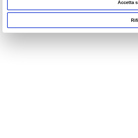
Accetta s
Rif