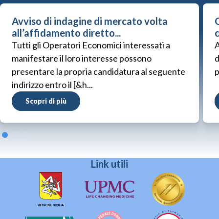
Avviso di indagine di mercato volta
G
all’affidamento diretto...
Tutti gli Operatori Economici interessati a
A
manifestare il loro interesse possono
d
presentare la propria candidatura al seguente
p
indirizzo entro il [&h...
Scopri di più
Link utili