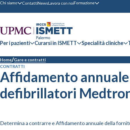
Chi siamo
Formazione
Contatti
News
Lavora con noi
Per i pazienti
Curarsi in ISMETT
Specialità cliniche
Home
Gare e contratti
CONTRATTI
Affidamento annuale 
defibrillatori Medtr
Determina a contrarre e Affidamento annuale della forni