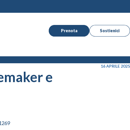
Prenota
Sostienici
16 APRILE 2025
cemaker e
C1269