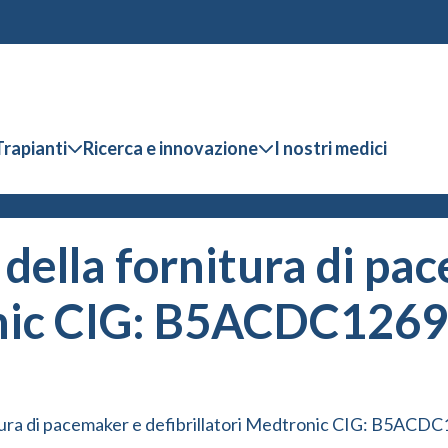
Trapianti
Ricerca e innovazione
I nostri medici
della fornitura di pa
onic CIG: B5ACDC1269
tura di pacemaker e defibrillatori Medtronic CIG: B5ACD