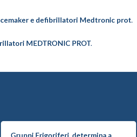
cemaker e defibrillatori Medtronic prot.
brillatori MEDTRONIC PROT.
Gruppi Frigoriferi, determina a