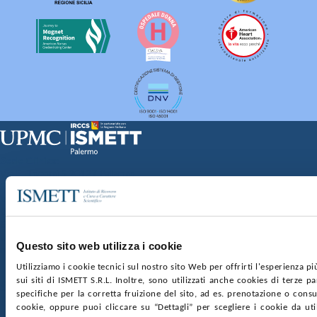
Sede Clinica:
Via E. Tricomi 5 90127 Palermo
Sede Sociale:
Via Discesa dei Giudici 4 90133 Palermo
Capitale sociale:
€2.000.000, interamente versato
Ufficio Registro delle imprese di Palermo
Questo sito web utilizza i cookie
nr. REA PA-201818 P.I. 04544550827
Utilizziamo i cookie tecnici sul nostro sito Web per offrirti l'esperienza p
sui siti di ISMETT S.R.L. Inoltre, sono utilizzati anche cookies di terze p
SOCIETÀ TRASPARENTE
WHISTLEBLOWING
specifiche per la corretta fruizione del sito, ad es. prenotazione o consul
GARE E CONTRATTI
PRIVACY
COOKIE POLICY
cookie, oppure puoi cliccare su “Dettagli” per scegliere i cookie da uti
SOSTIENICI
MAPPA DEL SITO
ACCESSIBILITÀ