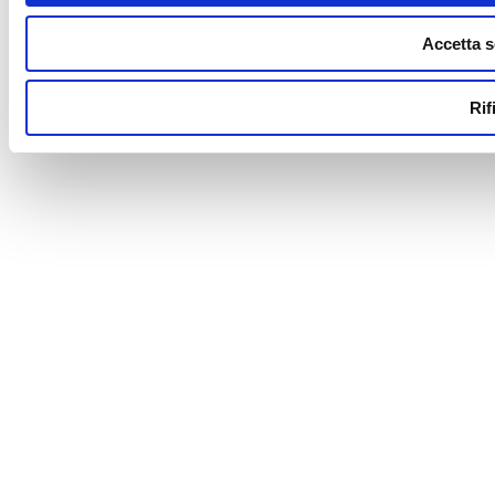
Accetta s
Rif