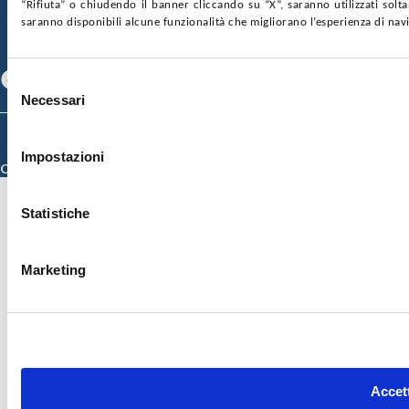
“Rifiuta” o chiudendo il banner cliccando su “X”, saranno utilizzati sol
CONTATTI
saranno disponibili alcune funzionalità che migliorano l’esperienza di nav
SEGUICI SU
Facebook
Linkedin
Youtube
Selezione
Necessari
del
consenso
© 2026 ISMETT (Istituto Mediterraneo per i Trapianti e Terapie ad Alta
Specializzazione)
Impostazioni
Credits
Statistiche
Marketing
Accett