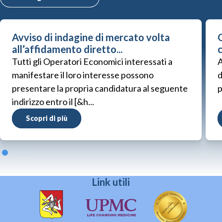
Avviso di indagine di mercato volta
G
all’affidamento diretto...
Tutti gli Operatori Economici interessati a
A
manifestare il loro interesse possono
d
presentare la propria candidatura al seguente
p
indirizzo entro il [&h...
Scopri di più
Link utili