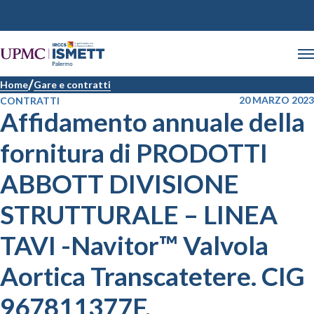
Home
Gare e contratti
20 MARZO 2023
CONTRATTI
Affidamento annuale della
fornitura di PRODOTTI
ABBOTT DIVISIONE
STRUTTURALE – LINEA
TAVI -Navitor™ Valvola
Aortica Transcatetere. CIG
967811377F.