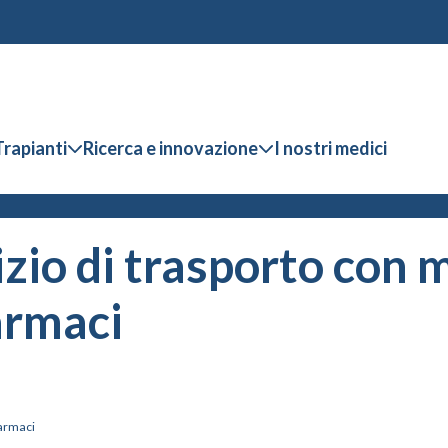
Trapianti
Ricerca e innovazione
I nostri medici
zio di trasporto con m
farmaci
farmaci