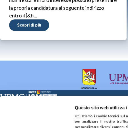
manifestare il loro interesse possono presentare
la propria candidatura al seguente indirizzo
entro il [&h...
Scopri di più
Sede Clinica:
Sede Sociale:
Questo sito web utilizza i
Via E. Tricomi 5 90127 Palermo
Via Discesa dei Giudici 4 
Utilizziamo i cookie tecnici sul
Capitale sociale:
Ufficio Registro delle im
per analizzare il nostro traffic
€2.000.000, interamente versato
nr. REA PA-201818 P.I. 0
personalizzare diversi contenuti 