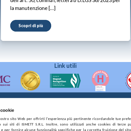
dell’art. 50, comma i, lettera b D.LGS 36/2023 per
la manutenzione […]
Scopri di più
Link utili
 cookie
90133 Palermo
 nostro sito Web per offrirti l'esperienza più pertinente ricordandole tue pref
prese di Palermo
o sui siti di ISMETT S.R.L. Inoltre, sono utilizzati anche cookies di terze p
4544550827
e per fornire alcune funzionalità specifiche per la corretta fruizione del sito