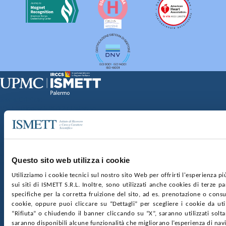
Sede Clinica:
Via E. Tricomi 5 90127 Palermo
Sede Sociale:
Via Discesa dei Giudici 4 90133 Palermo
Capitale sociale:
€2.000.000, interamente versato
Ufficio Registro delle imprese di Palermo
Questo sito web utilizza i cookie
nr. REA PA-201818 P.I. 04544550827
Utilizziamo i cookie tecnici sul nostro sito Web per offrirti l'esperienza p
sui siti di ISMETT S.R.L. Inoltre, sono utilizzati anche cookies di terze p
SOCIETÀ TRASPARENTE
WHISTLEBLOWING
specifiche per la corretta fruizione del sito, ad es. prenotazione o consul
GARE E CONTRATTI
PRIVACY
COOKIE POLICY
cookie, oppure puoi cliccare su “Dettagli” per scegliere i cookie da uti
SOSTIENICI
MAPPA DEL SITO
ACCESSIBILITÀ
“Rifiuta” o chiudendo il banner cliccando su “X”, saranno utilizzati sol
CONTATTI
saranno disponibili alcune funzionalità che migliorano l’esperienza di nav