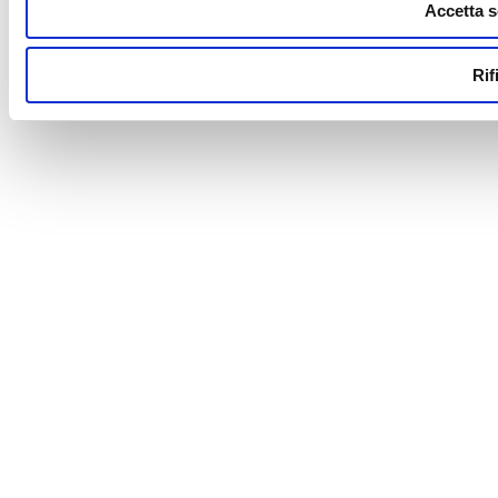
Accetta s
Rif