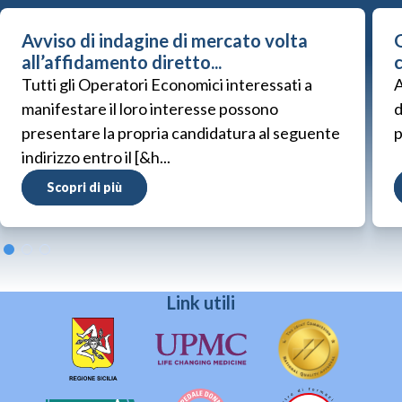
Avviso di indagine di mercato volta
G
all’affidamento diretto...
Tutti gli Operatori Economici interessati a
A
manifestare il loro interesse possono
d
presentare la propria candidatura al seguente
p
indirizzo entro il [&h...
Scopri di più
Link utili