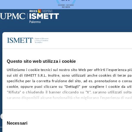
Sede Clinica:
Via E. Tricomi 5 90127 Palermo
Sede Sociale:
Via Discesa dei Giudici 4 90133 Palermo
Capitale sociale:
€2.000.000, interamente versato
Ufficio Registro delle imprese di Palermo
Questo sito web utilizza i cookie
nr. REA PA-201818 P.I. 04544550827
Utilizziamo i cookie tecnici sul nostro sito Web per offrirti l'esperienza p
sui siti di ISMETT S.R.L. Inoltre, sono utilizzati anche cookies di terze p
SOCIETÀ TRASPARENTE
WHISTLEBLOWING
specifiche per la corretta fruizione del sito, ad es. prenotazione o consul
GARE E CONTRATTI
PRIVACY
COOKIE POLICY
cookie, oppure puoi cliccare su “Dettagli” per scegliere i cookie da uti
SOSTIENICI
MAPPA DEL SITO
ACCESSIBILITÀ
“Rifiuta” o chiudendo il banner cliccando su “X”, saranno utilizzati sol
CONTATTI
saranno disponibili alcune funzionalità che migliorano l’esperienza di nav
SEGUICI SU
Facebook
Linkedin
Youtube
Selezione
Necessari
del
consenso