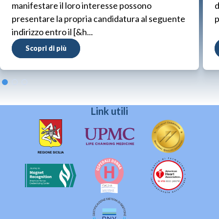
manifestare il loro interesse possono
d
presentare la propria candidatura al seguente
p
indirizzo entro il [&h...
Scopri di più
Link utili