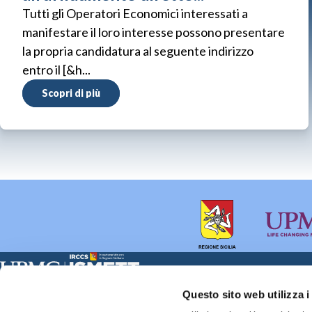
Tutti gli Operatori Economici interessati a
manifestare il loro interesse possono presentare
la propria candidatura al seguente indirizzo
entro il [&h...
Scopri di più
Sede Clinica:
Sede Sociale:
Questo sito web utilizza i
Via E. Tricomi 5 90127 Palermo
Via Discesa dei Giudici 4 