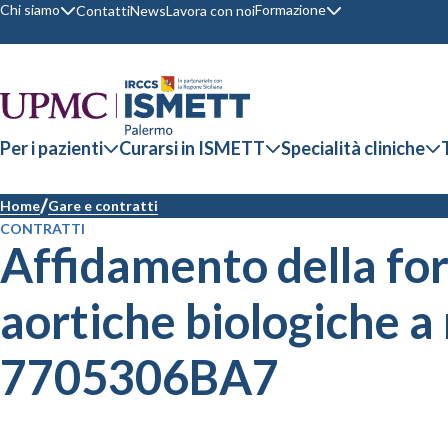
Chi siamo
Formazione
Contatti
News
Lavora con noi
Per i pazienti
Curarsi in ISMETT
Specialità cliniche
Home
Gare e contratti
CONTRATTI
Affidamento della for
aortiche biologiche a 
7705306BA7