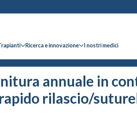
Trapianti
Ricerca e innovazione
I nostri medici
nitura annuale in cont
rapido rilascio/suture