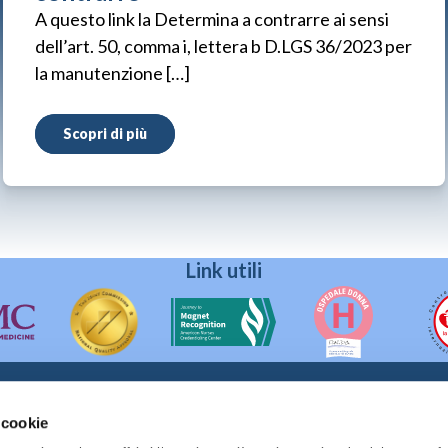
A questo link la Determina a contrarre ai sensi
dell’art. 50, comma i, lettera b D.LGS 36/2023 per
la manutenzione […]
Scopri di più
Link utili
 cookie
90133 Palermo