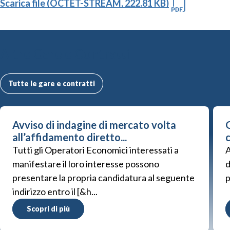
Scarica file (OCTET-STREAM, 222.81 KB)
Altre Gare e Contratti
Tutte le gare e contratti
Avviso di indagine di mercato volta
G
all’affidamento diretto...
Tutti gli Operatori Economici interessati a
A
manifestare il loro interesse possono
d
presentare la propria candidatura al seguente
p
indirizzo entro il [&h...
Scopri di più