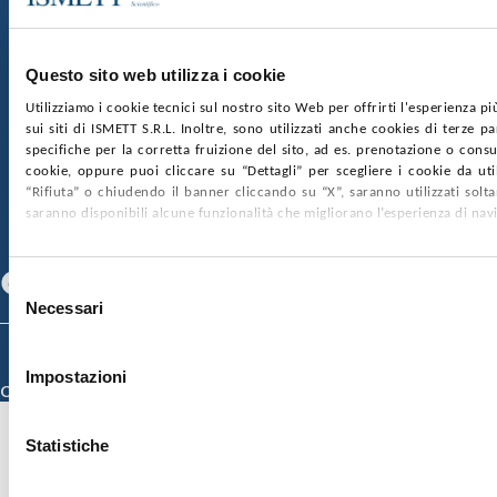
Via Discesa dei Giudici 4 90133 Palermo
Capitale sociale:
€2.000.000, interamente versato
Ufficio Registro delle imprese di Palermo
Questo sito web utilizza i cookie
nr. REA PA-201818 P.I. 04544550827
Utilizziamo i cookie tecnici sul nostro sito Web per offrirti l'esperienza p
sui siti di ISMETT S.R.L. Inoltre, sono utilizzati anche cookies di terze p
SOCIETÀ TRASPARENTE
WHISTLEBLOWING
specifiche per la corretta fruizione del sito, ad es. prenotazione o consul
GARE E CONTRATTI
PRIVACY
COOKIE POLICY
cookie, oppure puoi cliccare su “Dettagli” per scegliere i cookie da uti
SOSTIENICI
MAPPA DEL SITO
ACCESSIBILITÀ
“Rifiuta” o chiudendo il banner cliccando su “X”, saranno utilizzati sol
CONTATTI
saranno disponibili alcune funzionalità che migliorano l’esperienza di nav
SEGUICI SU
Facebook
Linkedin
Youtube
Selezione
Necessari
del
consenso
© 2026 ISMETT (Istituto Mediterraneo per i Trapianti e Terapie ad Alta
Specializzazione)
Impostazioni
Credits
Statistiche