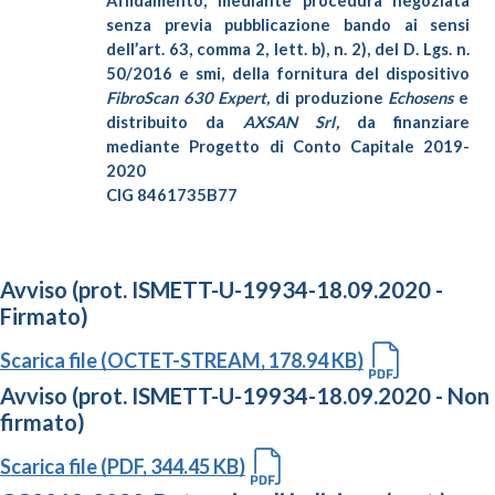
Affidamento, mediante procedura negoziata
senza previa pubblicazione bando ai sensi
dell’art. 63, comma 2, lett. b), n. 2), del D. Lgs. n.
50/2016 e smi, della fornitura del dispositivo
FibroScan 630 Expert,
di produzione
Echosens
e
distribuito da
AXSAN Srl
,
da finanziare
mediante Progetto di Conto Capitale 2019-
2020
CIG 8461735B77
Avviso (prot. ISMETT-U-19934-18.09.2020 -
Firmato)
Scarica file (OCTET-STREAM, 178.94 KB)
Avviso (prot. ISMETT-U-19934-18.09.2020 - Non
firmato)
Scarica file (PDF, 344.45 KB)