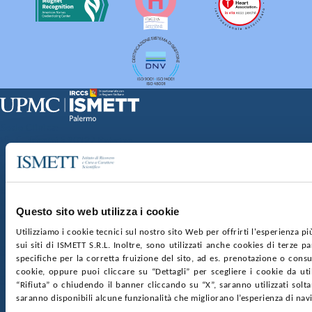
Sede Clinica:
Via E. Tricomi 5 90127 Palermo
Sede Sociale:
Via Discesa dei Giudici 4 90133 Palermo
Capitale sociale:
€2.000.000, interamente versato
Ufficio Registro delle imprese di Palermo
Questo sito web utilizza i cookie
nr. REA PA-201818 P.I. 04544550827
Utilizziamo i cookie tecnici sul nostro sito Web per offrirti l'esperienza p
sui siti di ISMETT S.R.L. Inoltre, sono utilizzati anche cookies di terze p
SOCIETÀ TRASPARENTE
WHISTLEBLOWING
specifiche per la corretta fruizione del sito, ad es. prenotazione o consul
GARE E CONTRATTI
PRIVACY
COOKIE POLICY
cookie, oppure puoi cliccare su “Dettagli” per scegliere i cookie da uti
SOSTIENICI
MAPPA DEL SITO
ACCESSIBILITÀ
“Rifiuta” o chiudendo il banner cliccando su “X”, saranno utilizzati sol
CONTATTI
saranno disponibili alcune funzionalità che migliorano l’esperienza di nav