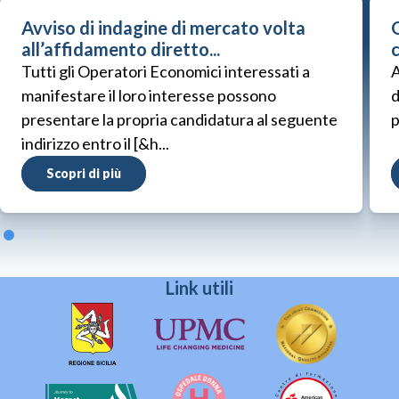
Avviso di indagine di mercato volta
G
all’affidamento diretto...
Tutti gli Operatori Economici interessati a
A
manifestare il loro interesse possono
d
presentare la propria candidatura al seguente
p
indirizzo entro il [&h...
Scopri di più
Link utili