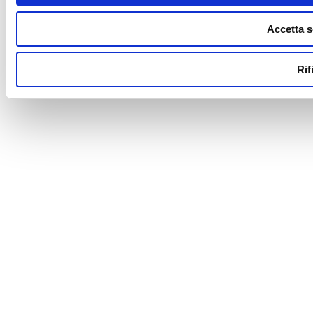
Accetta s
Rif