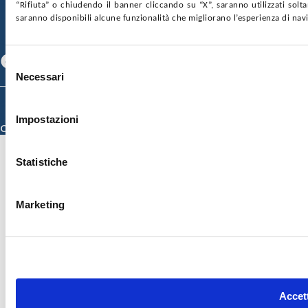
SOSTIENICI
MAPPA DEL SITO
ACCESSIBILITÀ
“Rifiuta” o chiudendo il banner cliccando su “X”, saranno utilizzati sol
CONTATTI
saranno disponibili alcune funzionalità che migliorano l’esperienza di nav
SEGUICI SU
Facebook
Linkedin
Youtube
Selezione
Necessari
del
consenso
© 2026 ISMETT (Istituto Mediterraneo per i Trapianti e Terapie ad Alta
Specializzazione)
Impostazioni
Credits
Statistiche
Marketing
Accett