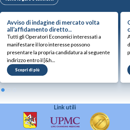
Avviso di indagine di mercato volta
G
all’affidamento diretto...
Tutti gli Operatori Economici interessati a
A
manifestare il loro interesse possono
d
presentare la propria candidatura al seguente
p
indirizzo entro il [&h...
Scopri di più
Link utili