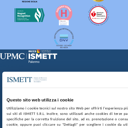
Sede Clinica:
Via E. Tricomi 5 90127 Palermo
Sede Sociale:
Via Discesa dei Giudici 4 90133 Palermo
Capitale sociale:
€2.000.000, interamente versato
Ufficio Registro delle imprese di Palermo
Questo sito web utilizza i cookie
nr. REA PA-201818 P.I. 04544550827
Utilizziamo i cookie tecnici sul nostro sito Web per offrirti l'esperienza p
sui siti di ISMETT S.R.L. Inoltre, sono utilizzati anche cookies di terze p
SOCIETÀ TRASPARENTE
WHISTLEBLOWING
specifiche per la corretta fruizione del sito, ad es. prenotazione o consul
GARE E CONTRATTI
PRIVACY
COOKIE POLICY
cookie, oppure puoi cliccare su “Dettagli” per scegliere i cookie da uti