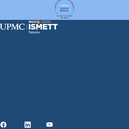
Sede Clinica:
Via E. Tricomi 5 90127 Palermo
Sede Sociale:
Via Discesa dei Giudici 4 90133 Palermo
Capitale sociale:
€2.000.000, interamente versato
Ufficio Registro delle imprese di Palermo
nr. REA PA-201818 P.I. 04544550827
SOCIETÀ TRASPARENTE
WHISTLEBLOWING
GARE E CONTRATTI
PRIVACY
COOKIE POLICY
SOSTIENICI
MAPPA DEL SITO
ACCESSIBILITÀ
CONTATTI
SEGUICI SU
Facebook
Linkedin
Youtube