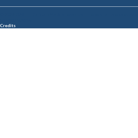
© 2026 ISMETT (Istituto Mediterraneo per i Trapianti e Terapie ad Alta
Specializzazione)
Credits