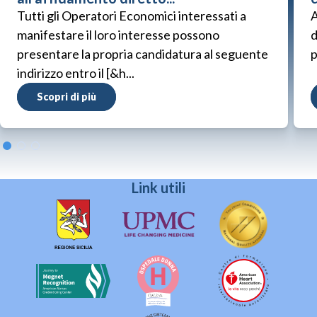
Tutti gli Operatori Economici interessati a
A
manifestare il loro interesse possono
d
presentare la propria candidatura al seguente
p
indirizzo entro il [&h...
Scopri di più
Link utili