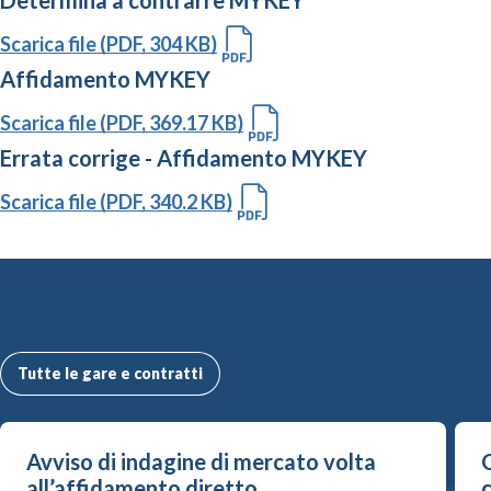
Determina a contrarre MYKEY
Scarica file (PDF, 304 KB)
Affidamento MYKEY
Scarica file (PDF, 369.17 KB)
Errata corrige - Affidamento MYKEY
Scarica file (PDF, 340.2 KB)
Altre Gare e Contratti
Tutte le gare e contratti
Avviso di indagine di mercato volta
G
all’affidamento diretto...