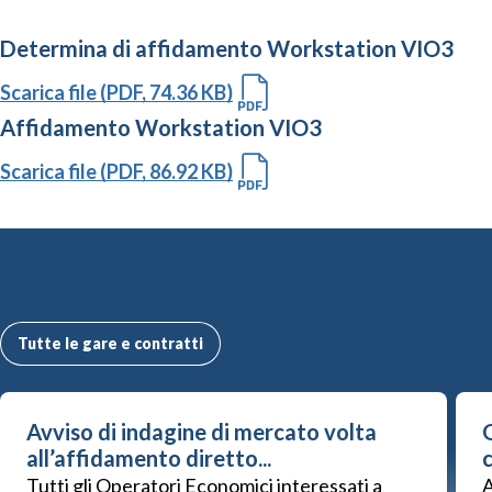
Determina di affidamento Workstation VIO3
Scarica file (PDF, 74.36 KB)
Affidamento Workstation VIO3
Scarica file (PDF, 86.92 KB)
Altre Gare e Contratti
Tutte le gare e contratti
Avviso di indagine di mercato volta
G
all’affidamento diretto...
Tutti gli Operatori Economici interessati a
A