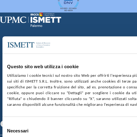
Sede Clinica:
Via E. Tricomi 5 90127 Palermo
Sede Sociale:
Via Discesa dei Giudici 4 90133 Palermo
Capitale sociale:
€2.000.000, interamente versato
Ufficio Registro delle imprese di Palermo
Questo sito web utilizza i cookie
nr. REA PA-201818 P.I. 04544550827
Utilizziamo i cookie tecnici sul nostro sito Web per offrirti l'esperienza p
sui siti di ISMETT S.R.L. Inoltre, sono utilizzati anche cookies di terze p
SOCIETÀ TRASPARENTE
WHISTLEBLOWING
specifiche per la corretta fruizione del sito, ad es. prenotazione o consul
GARE E CONTRATTI
PRIVACY
COOKIE POLICY
cookie, oppure puoi cliccare su “Dettagli” per scegliere i cookie da uti
SOSTIENICI
MAPPA DEL SITO
ACCESSIBILITÀ
“Rifiuta” o chiudendo il banner cliccando su “X”, saranno utilizzati sol
CONTATTI
saranno disponibili alcune funzionalità che migliorano l’esperienza di nav
SEGUICI SU
Facebook
Linkedin
Youtube
Selezione
Necessari
del