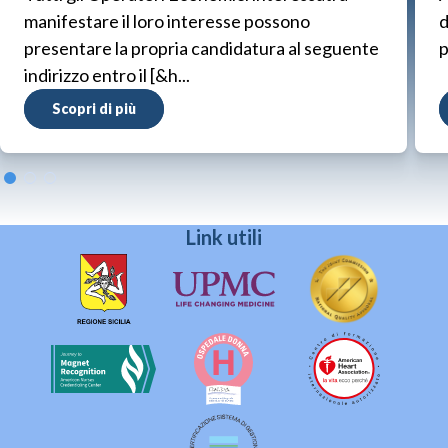
manifestare il loro interesse possono
d
presentare la propria candidatura al seguente
p
indirizzo entro il [&h...
Scopri di più
Link utili